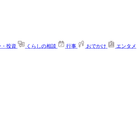
ー・投資
くらしの相談
行事
おでかけ
エンタメ