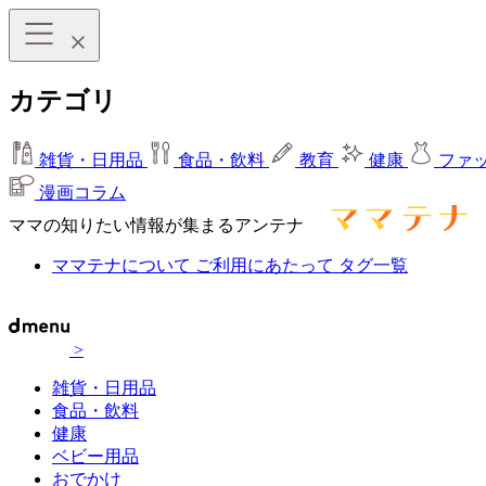
カテゴリ
雑貨・日用品
食品・飲料
教育
健康
ファ
漫画コラム
ママの知りたい情報が集まるアンテナ
ママテナについて
ご利用にあたって
タグ一覧
>
雑貨・日用品
食品・飲料
健康
ベビー用品
おでかけ