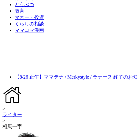
どうぶつ
教育
マネー・投資
くらしの相談
ママコマ漫画
【8/26 正午】ママテナ / Merkystyle / ラナーヌ 終了の
>
ライター
>
相馬一字