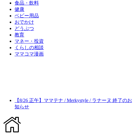
食品・飲料
健康
ベビー用品
おでかけ
どうぶつ
教育
マネー・投資
くらしの相談
ママコマ漫画
【8/26 正午】ママテナ / Merkystyle / ラナーヌ 終了のお
知らせ