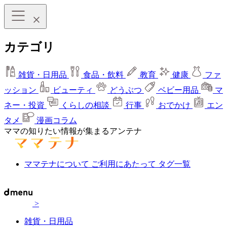
カテゴリ
雑貨・日用品
食品・飲料
教育
健康
ファ
ッション
ビューティ
どうぶつ
ベビー用品
マ
ネー・投資
くらしの相談
行事
おでかけ
エン
タメ
漫画コラム
ママの知りたい情報が集まるアンテナ
ママテナについて
ご利用にあたって
タグ一覧
>
雑貨・日用品