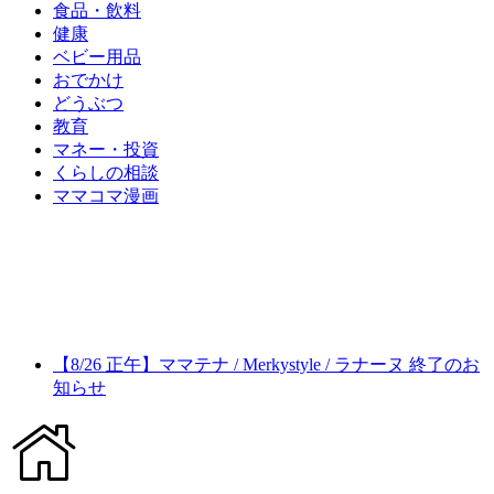
食品・飲料
健康
ベビー用品
おでかけ
どうぶつ
教育
マネー・投資
くらしの相談
ママコマ漫画
【8/26 正午】ママテナ / Merkystyle / ラナーヌ 終了のお
知らせ