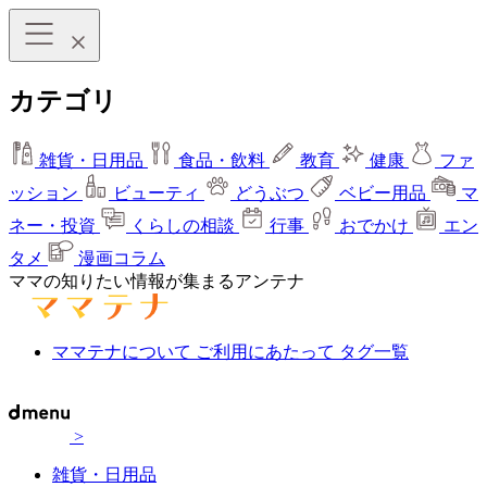
カテゴリ
雑貨・日用品
食品・飲料
教育
健康
ファ
ッション
ビューティ
どうぶつ
ベビー用品
マ
ネー・投資
くらしの相談
行事
おでかけ
エン
タメ
漫画コラム
ママの知りたい情報が集まるアンテナ
ママテナについて
ご利用にあたって
タグ一覧
>
雑貨・日用品