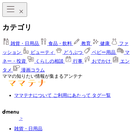
カテゴリ
雑貨・日用品
食品・飲料
教育
健康
ファ
ッション
ビューティ
どうぶつ
ベビー用品
マ
ネー・投資
くらしの相談
行事
おでかけ
エン
タメ
漫画コラム
ママの知りたい情報が集まるアンテナ
ママテナについて
ご利用にあたって
タグ一覧
>
雑貨・日用品