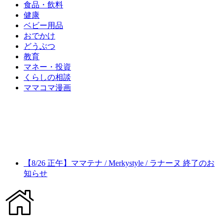
食品・飲料
健康
ベビー用品
おでかけ
どうぶつ
教育
マネー・投資
くらしの相談
ママコマ漫画
【8/26 正午】ママテナ / Merkystyle / ラナーヌ 終了のお
知らせ