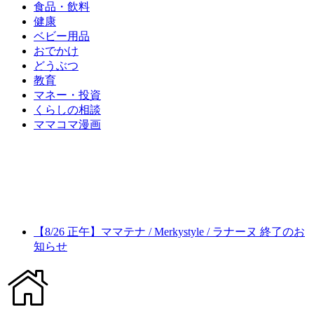
食品・飲料
健康
ベビー用品
おでかけ
どうぶつ
教育
マネー・投資
くらしの相談
ママコマ漫画
【8/26 正午】ママテナ / Merkystyle / ラナーヌ 終了のお
知らせ