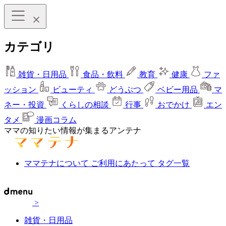
カテゴリ
雑貨・日用品
食品・飲料
教育
健康
ファ
ッション
ビューティ
どうぶつ
ベビー用品
マ
ネー・投資
くらしの相談
行事
おでかけ
エン
タメ
漫画コラム
ママの知りたい情報が集まるアンテナ
ママテナについて
ご利用にあたって
タグ一覧
>
雑貨・日用品