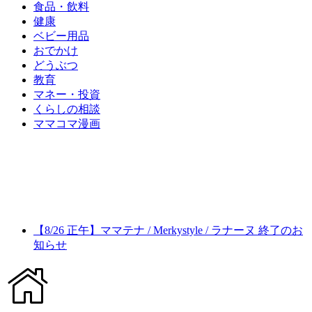
食品・飲料
健康
ベビー用品
おでかけ
どうぶつ
教育
マネー・投資
くらしの相談
ママコマ漫画
【8/26 正午】ママテナ / Merkystyle / ラナーヌ 終了のお
知らせ