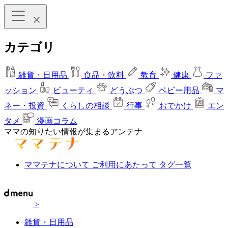
カテゴリ
雑貨・日用品
食品・飲料
教育
健康
ファ
ッション
ビューティ
どうぶつ
ベビー用品
マ
ネー・投資
くらしの相談
行事
おでかけ
エン
タメ
漫画コラム
ママの知りたい情報が集まるアンテナ
ママテナについて
ご利用にあたって
タグ一覧
>
雑貨・日用品