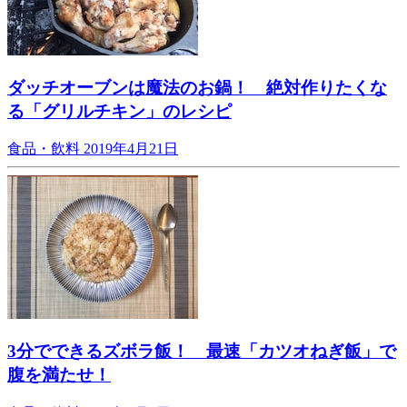
ダッチオーブンは魔法のお鍋！ 絶対作りたくな
る「グリルチキン」のレシピ
食品・飲料
2019年4月21日
3分でできるズボラ飯！ 最速「カツオねぎ飯」で
腹を満たせ！