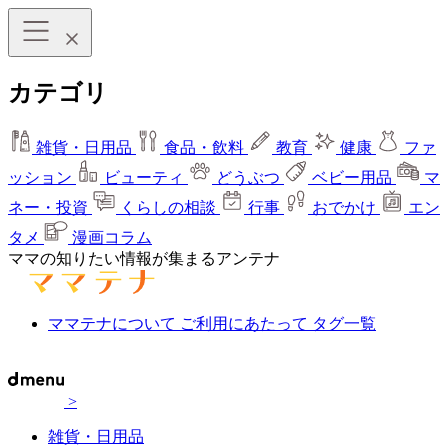
カテゴリ
雑貨・日用品
食品・飲料
教育
健康
ファ
ッション
ビューティ
どうぶつ
ベビー用品
マ
ネー・投資
くらしの相談
行事
おでかけ
エン
タメ
漫画コラム
ママの知りたい情報が集まるアンテナ
ママテナについて
ご利用にあたって
タグ一覧
>
雑貨・日用品