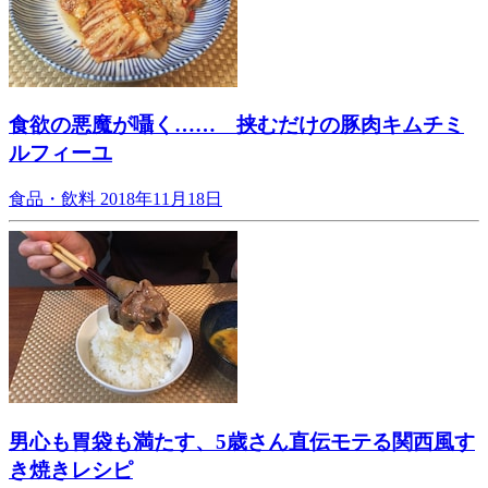
食欲の悪魔が囁く…… 挟むだけの豚肉キムチミ
ルフィーユ
食品・飲料
2018年11月18日
男心も胃袋も満たす、5歳さん直伝モテる関西風す
き焼きレシピ