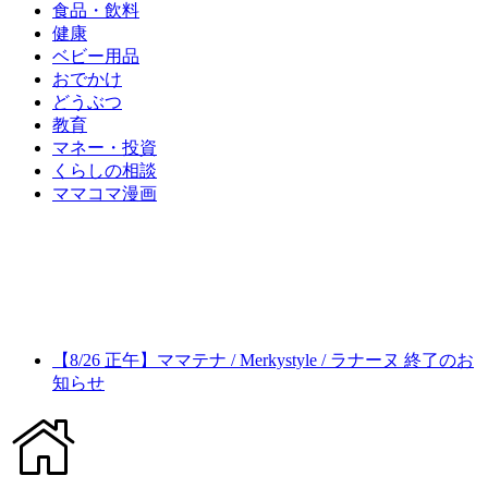
食品・飲料
健康
ベビー用品
おでかけ
どうぶつ
教育
マネー・投資
くらしの相談
ママコマ漫画
【8/26 正午】ママテナ / Merkystyle / ラナーヌ 終了のお
知らせ