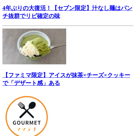
4年ぶりの大復活！【セブン限定】汁なし麺はパン
チ抜群でリピ確定の味
【ファミマ限定】アイスが抹茶×チーズ×クッキー
で「デザート感」ある