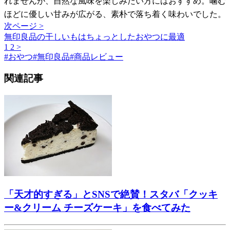
れませんが、自然な風味を楽しみたい方にはおすすめ。噛む
ほどに優しい甘みが広がる、素朴で落ち着く味わいでした。
次ページ >
無印良品の干しいもはちょっとしたおやつに最適
1
2
>
#
おやつ
#
無印良品
#
商品レビュー
関連記事
「天才的すぎる」とSNSで絶賛！スタバ「クッキ
ー&クリーム チーズケーキ」を食べてみた