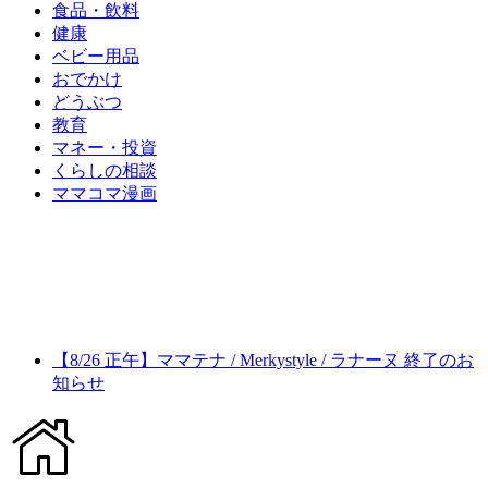
食品・飲料
健康
ベビー用品
おでかけ
どうぶつ
教育
マネー・投資
くらしの相談
ママコマ漫画
【8/26 正午】ママテナ / Merkystyle / ラナーヌ 終了のお
知らせ