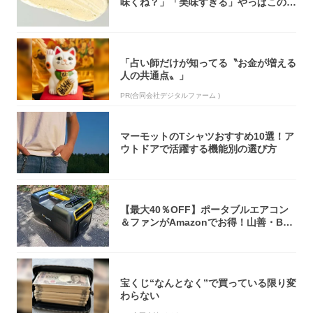
味くね？」「美味すぎる」やっぱこのク
オリティ...
「占い師だけが知ってる〝お金が増える
人の共通点〟」
PR(合同会社デジタルファーム )
マーモットのTシャツおすすめ10選！ア
ウトドアで活躍する機能別の選び方
【最大40％OFF】ポータブルエアコン
＆ファンがAmazonでお得！山善・Bo
u...
宝くじ“なんとなく”で買っている限り変
わらない