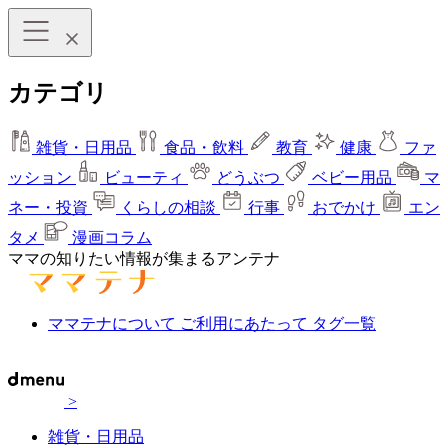
カテゴリ
雑貨・日用品
食品・飲料
教育
健康
ファ
ッション
ビューティ
どうぶつ
ベビー用品
マ
ネー・投資
くらしの相談
行事
おでかけ
エン
タメ
漫画コラム
ママの知りたい情報が集まるアンテナ
ママテナについて
ご利用にあたって
タグ一覧
>
雑貨・日用品