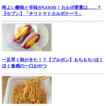
程よい酸味と辛味がGOOD！カルボ要素は……？
【セブン】「チリトマトカルボナーラ」
一足早く秋がきた！？【ブルボン】もちもち×ほく
ほく食感の一口おやつ