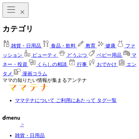
カテゴリ
雑貨・日用品
食品・飲料
教育
健康
ファ
ッション
ビューティ
どうぶつ
ベビー用品
マ
ネー・投資
くらしの相談
行事
おでかけ
エン
タメ
漫画コラム
ママの知りたい情報が集まるアンテナ
ママテナについて
ご利用にあたって
タグ一覧
>
雑貨・日用品