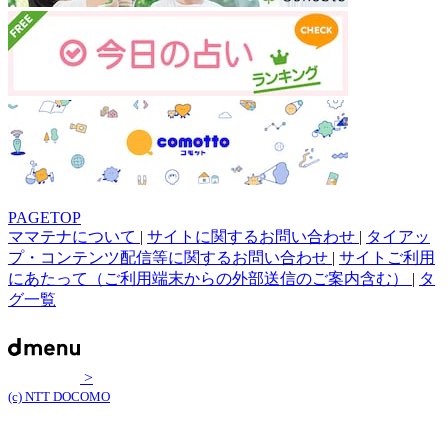
PAGETOP
ママテナについて
|
サイトに関するお問い合わせ
|
タイアッ
プ・コンテンツ配信等に関するお問い合わせ
|
サイトご利用
にあたって（ご利用端末からの外部送信のご案内含む）
|
タ
グ一覧
>
(c) NTT DOCOMO