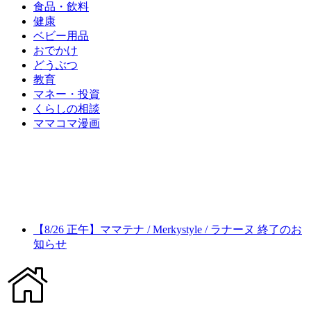
食品・飲料
健康
ベビー用品
おでかけ
どうぶつ
教育
マネー・投資
くらしの相談
ママコマ漫画
【8/26 正午】ママテナ / Merkystyle / ラナーヌ 終了のお
知らせ