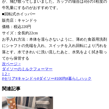
が、飛び散ってしまいました。カップの場合は4分の1程度の
牛乳量にするのがおすすめです。
■回転式ホイッパー
販売店：キャンドゥ
価格：税込220円
サイズ：全長約22cm
お手入れ方法：本体を濡らさないように、薄めた食器用洗剤
にシャフトの先端を入れ、スイッチを入れ回転により汚れを
落とす。水できれいに洗い流したあと、水気をよく拭き取っ
てから保管する
次ページ >
ダイソーのミルクフォーマー
1
2
>
#
セリア
#
キャンドゥ
#
ダイソー
#
100均
#
暮らしハック
関連記事