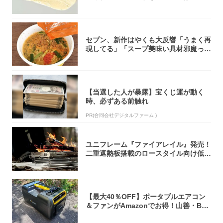
オリティ...
セブン、新作はやくも大反響「うまく再
現してる」「スープ美味い具材邪魔って
くらい美...
【当選した人が暴露】宝くじ運が動く
時、必ずある前触れ
PR(合同会社デジタルファーム )
ユニフレーム『ファイアレイル』発売！
二重遮熱板搭載のロースタイル向け低型
焚き火台
【最大40％OFF】ポータブルエアコン
＆ファンがAmazonでお得！山善・Bo
u...