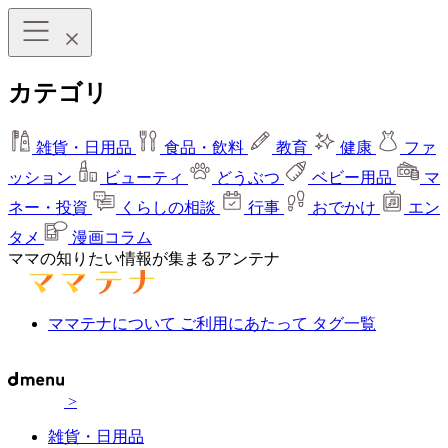
カテゴリ
雑貨・日用品
食品・飲料
教育
健康
ファ
ッション
ビューティ
どうぶつ
ベビー用品
マ
ネー・投資
くらしの相談
行事
おでかけ
エン
タメ
漫画コラム
ママの知りたい情報が集まるアンテナ
ママテナについて
ご利用にあたって
タグ一覧
>
雑貨・日用品