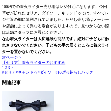
100均での着火ライター売り場はレジ付近になります。今回
筆者が訪れたセリア、ダイソー、キャンドゥでは、すべてレ
ジ付近の棚に陳列されていました。ただし売り場はメーカー
や店舗によって異なる場合がありますので、見つからない際
は店舗スタッフにお尋ねください。
なお着火ライターは大変危険な商品です。絶対に子どもに触
れさせないでください。子どもの手の届くところに着火ライ
ターを置かないでください。
次ページ >
【セリア】着火ライターのおすすめ
1
2
3
>
#
セリア
#
キャンドゥ
#
ダイソー
#
100均
#
暮らしハック
関連記事