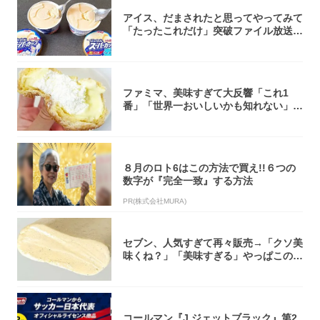
アイス、だまされたと思ってやってみて
「たったこれだけ」突破ファイル放送で
大注目！...
ファミマ、美味すぎて大反響「これ1
番」「世界一おいしいかも知れない」
「飲めそう」
８月のロト6はこの方法で買え!!６つの
数字が『完全一致』する方法
PR(株式会社MURA)
セブン、人気すぎて再々販売→「クソ美
味くね？」「美味すぎる」やっぱこのク
オリティ...
コールマン『J.ジェットブラック』第2