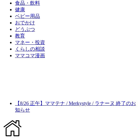
食品・飲料
健康
ベビー用品
おでかけ
どうぶつ
教育
マネー・投資
くらしの相談
ママコマ漫画
【8/26 正午】ママテナ / Merkystyle / ラナーヌ 終了のお
知らせ