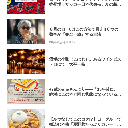
弾登場！サッカー日本代表モデルの新作
5アイ...
８月のロト6はこの方法で買え!!６つの
数字が『完全一致』する方法
PR(株式会社MURA)
酒場の小恥（こはじ）。あるワインビス
トロにて｜大平一枝
47歳のphaさんより――「15年後に、
絶対にこの本と同じ状態になっている自
信が...
【ルウなしでこのコク!?】ヨーグルトで
煮込む本格「夏野菜たっぷりカレー」作