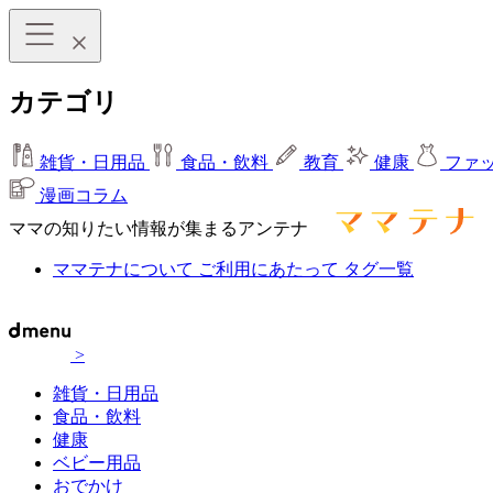
カテゴリ
雑貨・日用品
食品・飲料
教育
健康
ファ
漫画コラム
ママの知りたい情報が集まるアンテナ
ママテナについて
ご利用にあたって
タグ一覧
>
雑貨・日用品
食品・飲料
健康
ベビー用品
おでかけ