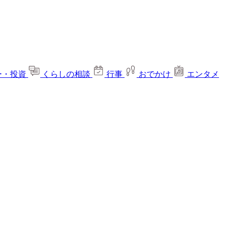
ー・投資
くらしの相談
行事
おでかけ
エンタメ