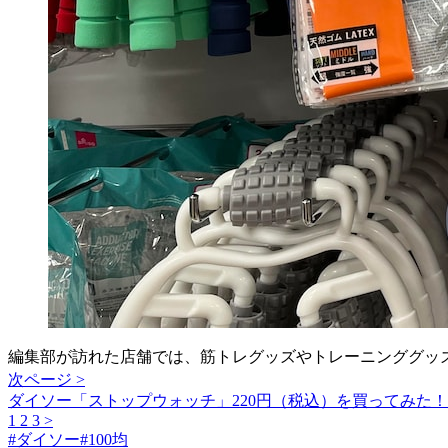
編集部が訪れた店舗では、筋トレグッズやトレーニンググッ
次ページ >
ダイソー「ストップウォッチ」220円（税込）を買ってみた！
1
2
3
>
#
ダイソー
#
100均