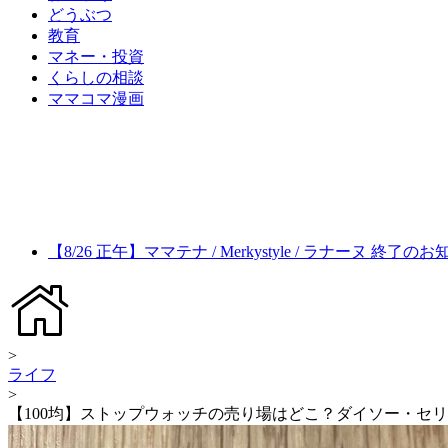
どうぶつ
教育
マネー・投資
くらしの相談
ママコマ漫画
【8/26 正午】ママテナ / Merkystyle / ラナーヌ 終了の
>
ライフ
>
【100均】ストップウォッチの売り場はどこ？ダイソー・セ