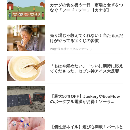
カナダの食を祝う一日 市場と食卓をつ
なぐ「フード・デー」【カナダ】
売り場じゃ教えてくれない！当たる人だ
けがやってる宝くじの習慣
PR(合同会社デジタルファーム )
「もはや崇めたい」「ついに期待に応え
てくださった」セブン神アイス大反響
【最大50％OFF】JackeryやEcoFlow
のポータブル電源がお得！ソーラ...
【個性派ネイル】遊び心満載！パールと