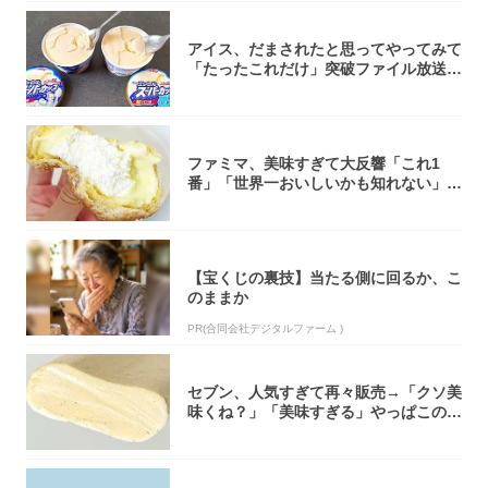
アイス、だまされたと思ってやってみて
「たったこれだけ」突破ファイル放送で
大注目！...
ファミマ、美味すぎて大反響「これ1
番」「世界一おいしいかも知れない」
「飲めそう」
【宝くじの裏技】当たる側に回るか、こ
のままか
PR(合同会社デジタルファーム )
セブン、人気すぎて再々販売→「クソ美
味くね？」「美味すぎる」やっぱこのク
オリティ...