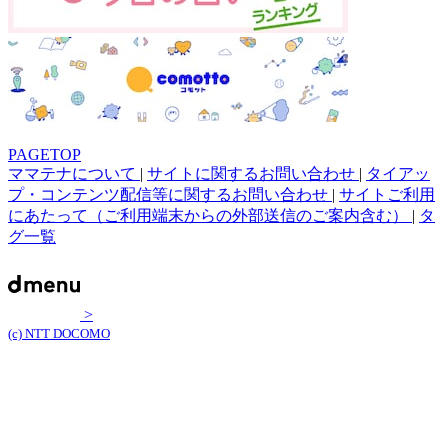
PAGETOP
ママテナについて
|
サイトに関するお問い合わせ
|
タイアッ
プ・コンテンツ配信等に関するお問い合わせ
|
サイトご利用
にあたって（ご利用端末からの外部送信のご案内含む）
|
タ
グ一覧
>
(c) NTT DOCOMO