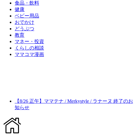
食品・飲料
健康
ベビー用品
おでかけ
どうぶつ
教育
マネー・投資
くらしの相談
ママコマ漫画
【8/26 正午】ママテナ / Merkystyle / ラナーヌ 終了のお
知らせ