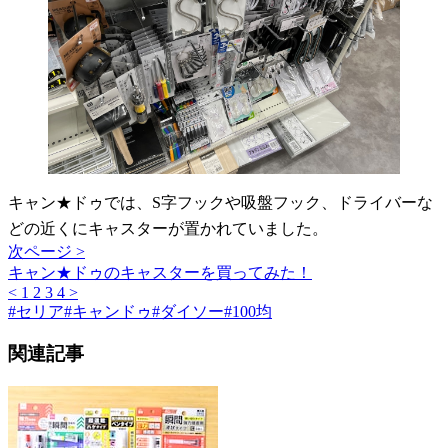
キャン★ドゥでは、S字フックや吸盤フック、ドライバーな
どの近くにキャスターが置かれていました。
次ページ >
キャン★ドゥのキャスターを買ってみた！
<
1
2
3
4
>
#
セリア
#
キャンドゥ
#
ダイソー
#
100均
関連記事