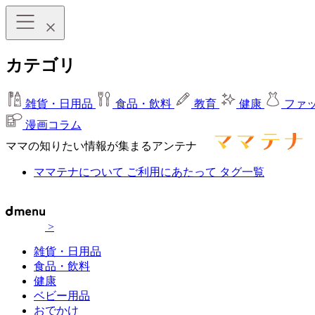
カテゴリ
雑貨・日用品
食品・飲料
教育
健康
ファ
漫画コラム
ママの知りたい情報が集まるアンテナ
ママテナについて
ご利用にあたって
タグ一覧
>
雑貨・日用品
食品・飲料
健康
ベビー用品
おでかけ