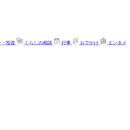
ー・投資
くらしの相談
行事
おでかけ
エンタメ