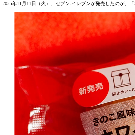
2025
年
11
月
11
日（火）、セブン
-
イレブンが発売したのが、