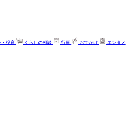
ー・投資
くらしの相談
行事
おでかけ
エンタメ