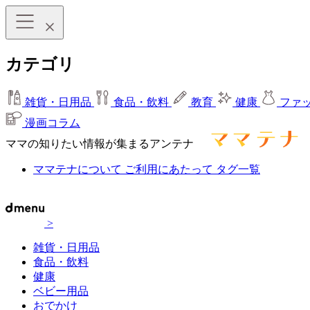
カテゴリ
雑貨・日用品
食品・飲料
教育
健康
ファ
漫画コラム
ママの知りたい情報が集まるアンテナ
ママテナについて
ご利用にあたって
タグ一覧
>
雑貨・日用品
食品・飲料
健康
ベビー用品
おでかけ