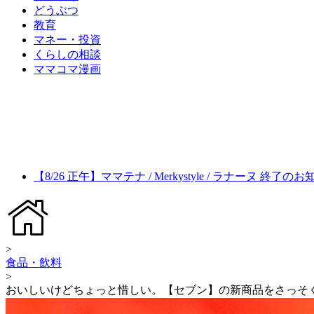
どうぶつ
教育
マネー・投資
くらしの相談
ママコマ漫画
【8/26 正午】ママテナ / Merkystyle / ラナーヌ 終了の
>
食品・飲料
>
おいしいけどちょっと惜しい。【セブン】の新商品をさっそ