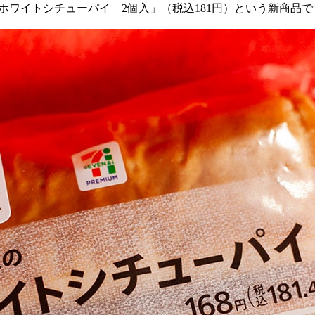
「ホワイトシチューパイ
2
個入」（税込
181
円）という新商品で