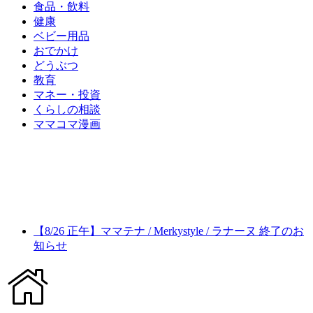
食品・飲料
健康
ベビー用品
おでかけ
どうぶつ
教育
マネー・投資
くらしの相談
ママコマ漫画
【8/26 正午】ママテナ / Merkystyle / ラナーヌ 終了のお
知らせ