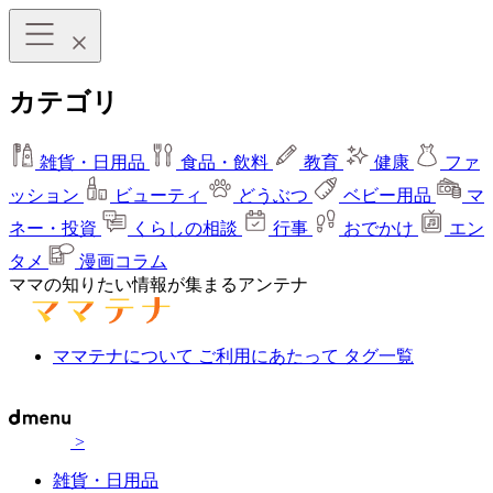
カテゴリ
雑貨・日用品
食品・飲料
教育
健康
ファ
ッション
ビューティ
どうぶつ
ベビー用品
マ
ネー・投資
くらしの相談
行事
おでかけ
エン
タメ
漫画コラム
ママの知りたい情報が集まるアンテナ
ママテナについて
ご利用にあたって
タグ一覧
>
雑貨・日用品