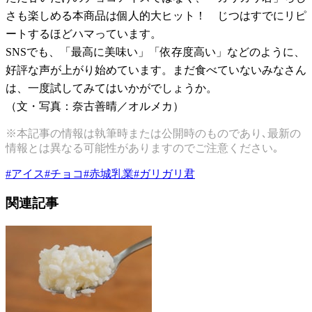
さも楽しめる本商品は個人的大ヒット！ じつはすでにリピ
ートするほどハマっています。
SNSでも、「最高に美味い」「依存度高い」などのように、
好評な声が上がり始めています。まだ食べていないみなさん
は、一度試してみてはいかがでしょうか。
（文・写真：奈古善晴／オルメカ）
※本記事の情報は執筆時または公開時のものであり､最新の
情報とは異なる可能性がありますのでご注意ください｡
#
アイス
#
チョコ
#
赤城乳業
#
ガリガリ君
関連記事