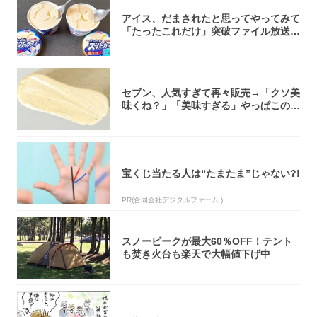
アイス、だまされたと思ってやってみて
「たったこれだけ」突破ファイル放送で
大注目！...
セブン、人気すぎて再々販売→「クソ美
味くね？」「美味すぎる」やっぱこのク
オリティ...
宝くじ当たる人は“たまたま”じゃない?!
PR(合同会社デジタルファーム )
スノーピークが最大60％OFF！テント
も焚き火台も楽天で大幅値下げ中