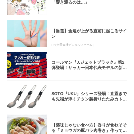
「響き渡るのは…」
【当選】金運が上がる直前に起こるサイ
ン
PR(合同会社デジタルファーム )
コールマン『J.ジェットブラック』第2
弾登場！サッカー日本代表モデルの新作
5アイ...
SOTO『UKU』シリーズ登場！直置きで
も先端が浮くチタン製折りたたみカトラ
リー
【薬味じゃない食べ方】香りが食欲そそ
る「ミョウガの豚バラ肉巻き」作ってみ