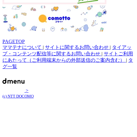
PAGETOP
ママテナについて
|
サイトに関するお問い合わせ
|
タイアッ
プ・コンテンツ配信等に関するお問い合わせ
|
サイトご利用
にあたって（ご利用端末からの外部送信のご案内含む）
|
タ
グ一覧
>
(c) NTT DOCOMO