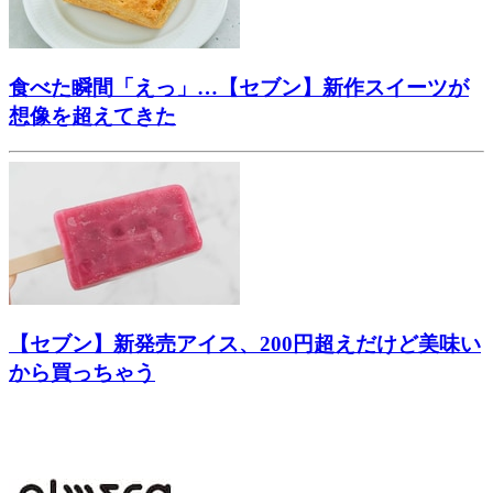
食べた瞬間「えっ」…【セブン】新作スイーツが
想像を超えてきた
【セブン】新発売アイス、200円超えだけど美味い
から買っちゃう