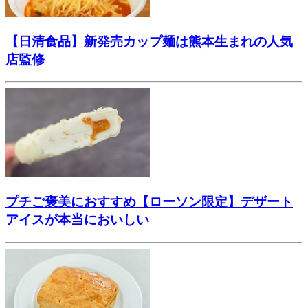
【日清食品】新発売カップ麺は熊本生まれの人気
店監修
プチご褒美におすすめ【ローソン限定】デザート
アイスが本当においしい