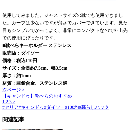
使用してみました。ジャストサイズの靴でも使用できまし
た。カーブは少ないですが薄さでカバーできています。見た
目もシンプルでかっこよく、非常にコンパクトなので外出先
での使用にぴったりです。
■靴べらキーホルダー ステンレス
販売店：ダイソー
価格：税込110円
サイズ：全長約7.5cm、幅3.5cm
厚さ：約1mm
材質：亜鉛合金、ステンレス鋼
次ページ >
【キャンドゥ】靴べらのおすすめ
1
2
3
>
#
セリア
#
キャンドゥ
#
ダイソー
#
100均
#
暮らしハック
関連記事