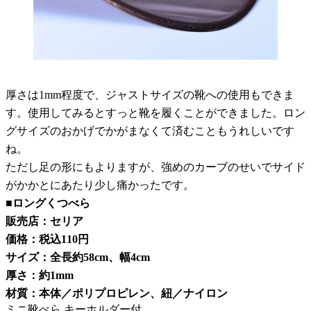
厚さは1mm程度で、ジャストサイズの靴への使用もできま
す。使用してみるとすっと靴を履くことができました。ロン
グサイズのおかげでかがまなくて済むこともうれしいです
ね。
ただし足の形にもよりますが、強めのカーブのせいでサイド
がかかとにあたり少し痛かったです。
■ロングくつべら
販売店：セリア
価格：税込110円
サイズ：全長約58cm、幅4cm
厚さ：約1mm
材質：本体／ポリプロピレン、紐／ナイロン
ミニ靴べら キーホルダー付