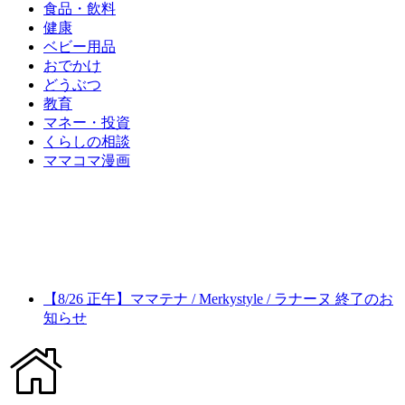
食品・飲料
健康
ベビー用品
おでかけ
どうぶつ
教育
マネー・投資
くらしの相談
ママコマ漫画
【8/26 正午】ママテナ / Merkystyle / ラナーヌ 終了のお
知らせ