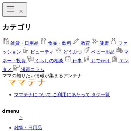
カテゴリ
雑貨・日用品
食品・飲料
教育
健康
ファ
ッション
ビューティ
どうぶつ
ベビー用品
マ
ネー・投資
くらしの相談
行事
おでかけ
エン
タメ
漫画コラム
ママの知りたい情報が集まるアンテナ
ママテナについて
ご利用にあたって
タグ一覧
>
雑貨・日用品