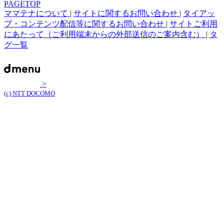
PAGETOP
ママテナについて
|
サイトに関するお問い合わせ
|
タイアッ
プ・コンテンツ配信等に関するお問い合わせ
|
サイトご利用
にあたって（ご利用端末からの外部送信のご案内含む）
|
タ
グ一覧
>
(c) NTT DOCOMO