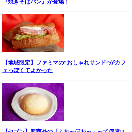
『焼きそばパン』が登場！
【地域限定】ファミマの“おしゃれサンド”がカフ
ェっぽくてよかった
【セブン】新商品の「ふわっほわっ」って何者!?