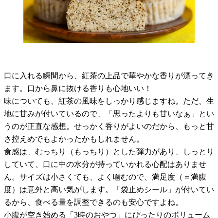
口に入れる瞬間から、紅茶の上品で華やかな香りが漂ってき
ます。口から鼻に抜ける香りも心地いい！
味についても、紅茶の風味をしっかり感じますね。ただ、生
地に甘みが付いているので、「思ったよりも甘いなぁ」とい
うのが正直な感想。せっかく香りがよいのだから、もっと甘
さ控えめでもよかったかもしれません。
食感は、むっちり（もっちり）とした弾力があり、しっとり
していて、口に中の水分が持っていかれる心配はありませ
ん。サイズは小さくても、よく噛むので、満足度（＝満腹
度）は意外と高い気がします。「袋止めシール」が付いてい
るから、食べる量を調整できるのも安心ですよね。
小腹が空き始める「
3
時のおやつ」にぴったりのボリューム