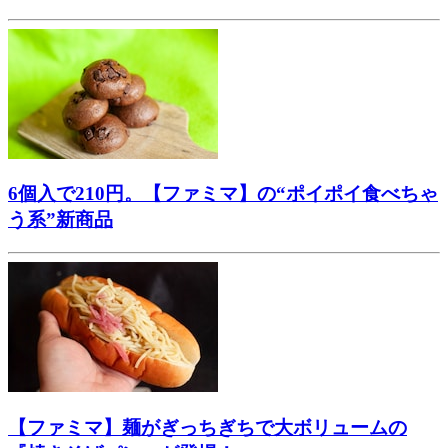
6個入で210円。【ファミマ】の“ポイポイ食べちゃ
う系”新商品
【ファミマ】麺がぎっちぎちで大ボリュームの