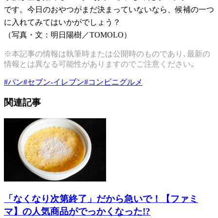
です。今日のおやつがまだ決まっていないなら、候補の一つ
に入れてみてはいかがでしょう？
（写真・文：明日陽樹／
TOMOLO
）
※本記事の情報は執筆時または公開時のものであり､最新の
情報とは異なる可能性がありますのでご注意ください｡
#
パン
#
セブン-イレブン
#
コンビニグルメ
関連記事
「なくなり次第終了」だから急いで！【ファミ
マ】の人気商品がでっかくなった!?