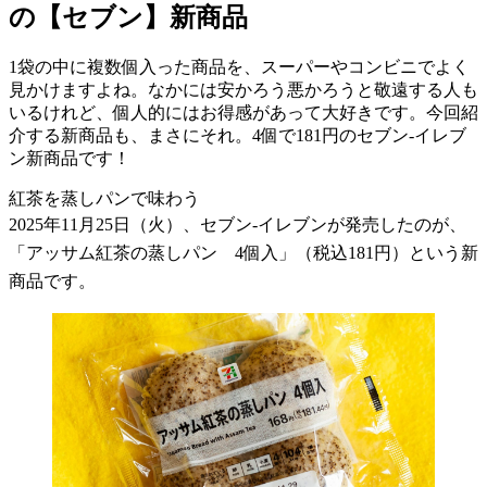
の【セブン】新商品
1袋の中に複数個入った商品を、スーパーやコンビニでよく
見かけますよね。なかには安かろう悪かろうと敬遠する人も
いるけれど、個人的にはお得感があって大好きです。今回紹
介する新商品も、まさにそれ。4個で181円のセブン-イレブ
ン新商品です！
紅茶を蒸しパンで味わう
2025
年
11
月
25
日（火）、セブン
-
イレブンが発売したのが、
「アッサム紅茶の蒸しパン
4
個入」（税込
181
円）という新
商品です。