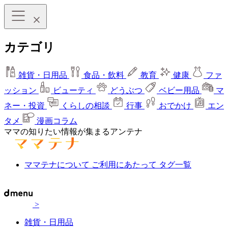
カテゴリ
雑貨・日用品
食品・飲料
教育
健康
ファ
ッション
ビューティ
どうぶつ
ベビー用品
マ
ネー・投資
くらしの相談
行事
おでかけ
エン
タメ
漫画コラム
ママの知りたい情報が集まるアンテナ
ママテナについて
ご利用にあたって
タグ一覧
>
雑貨・日用品