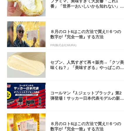
ファミマ、美味すぎて大反響「これ1
番」「世界一おいしいかも知れない」
「飲めそう」
８月のロト6はこの方法で買え!!６つの
数字が『完全一致』する方法
PR(株式会社MURA)
セブン、人気すぎて再々販売→「クソ美
味くね？」「美味すぎる」やっぱこのク
オリティ...
コールマン『J.ジェットブラック』第2
弾登場！サッカー日本代表モデルの新作
5アイ...
８月のロト6はこの方法で買え!!６つの
数字が『完全一致』する方法