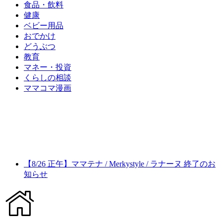
食品・飲料
健康
ベビー用品
おでかけ
どうぶつ
教育
マネー・投資
くらしの相談
ママコマ漫画
【8/26 正午】ママテナ / Merkystyle / ラナーヌ 終了のお
知らせ