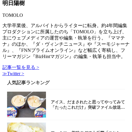
明日陽樹
TOMOLO
大学卒業後、アルバイトからライターに転身。約4年間編集
プロダクションに所属したのち「TOMOLO」を立ち上げ、
主にウェブメディアの運営や編集・執筆を行う。『ママテ
ナ』のほか、『ダ・ヴィンチニュース』や『スーモジャーナ
ル』、『FNNプライムオンライン』など幅広く寄稿し、フ
リーマガジン『BizHintマガジン』の編集・執筆も担当中。
記事一覧を見る >
≫Twitter >
人気記事ランキング
アイス、だまされたと思ってやってみて
「たったこれだけ」突破ファイル放送で
大注目！...