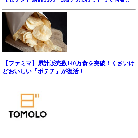
【ファミマ】累計販売数140万食を突破！くさいけ
どおいしい『ポテチ』が復活！