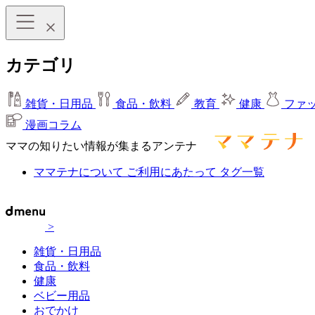
カテゴリ
雑貨・日用品
食品・飲料
教育
健康
ファ
漫画コラム
ママの知りたい情報が集まるアンテナ
ママテナについて
ご利用にあたって
タグ一覧
>
雑貨・日用品
食品・飲料
健康
ベビー用品
おでかけ