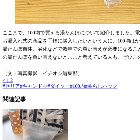
ここまで、100均で買える湯たんぽについて紹介しました。
お湯入れ式の商品を手軽に購入したいという人に、100均は
湯たんぽ自体、劣化などで数年での買い替えが必要になること
の湯たんぽを買い替えないと……と考えている人も、ぜひこの
（文・写真撮影：イチオシ編集部）
<
1
2
#
セリア
#
キャンドゥ
#
ダイソー
#
100均
#
暮らしハック
関連記事