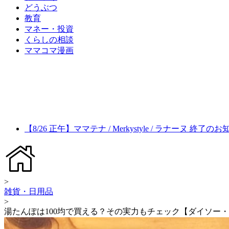
どうぶつ
教育
マネー・投資
くらしの相談
ママコマ漫画
【8/26 正午】ママテナ / Merkystyle / ラナーヌ 終了の
>
雑貨・日用品
>
湯たんぽは100均で買える？その実力もチェック【ダイソー