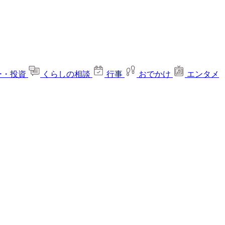
ー・投資
くらしの相談
行事
おでかけ
エンタメ