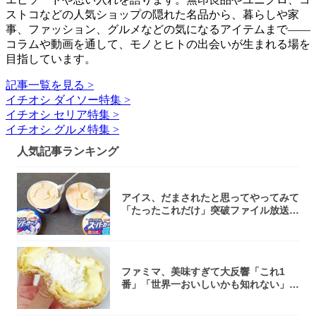
ストコなどの人気ショップの隠れた名品から、暮らしや家
事、ファッション、グルメなどの気になるアイテムまで――
コラムや動画を通して、モノとヒトの出会いが生まれる場を
目指しています。
記事一覧を見る >
イチオシ ダイソー特集 >
イチオシ セリア特集 >
イチオシ グルメ特集 >
人気記事ランキング
アイス、だまされたと思ってやってみて
「たったこれだけ」突破ファイル放送で
大注目！...
ファミマ、美味すぎて大反響「これ1
番」「世界一おいしいかも知れない」
「飲めそう」