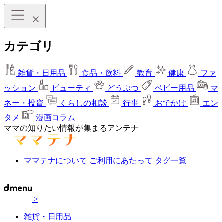
カテゴリ
雑貨・日用品
食品・飲料
教育
健康
ファ
ッション
ビューティ
どうぶつ
ベビー用品
マ
ネー・投資
くらしの相談
行事
おでかけ
エン
タメ
漫画コラム
ママの知りたい情報が集まるアンテナ
ママテナについて
ご利用にあたって
タグ一覧
>
雑貨・日用品