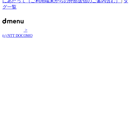
にあたって（ご利用端末からの外部送信のご案内含む）
|
タ
グ一覧
>
(c) NTT DOCOMO