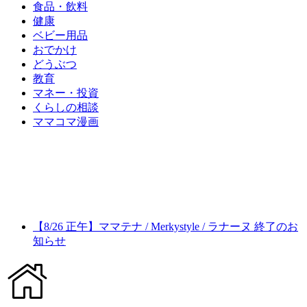
食品・飲料
健康
ベビー用品
おでかけ
どうぶつ
教育
マネー・投資
くらしの相談
ママコマ漫画
【8/26 正午】ママテナ / Merkystyle / ラナーヌ 終了のお
知らせ