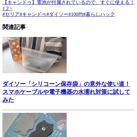
【キャンドゥ】電池が付属されているので、すぐに使える！
1
2
>
#
セリア
#
キャンドゥ
#
ダイソー
#
100均
#
暮らしハック
関連記事
ダイソー「シリコーン保存袋」の意外な使い道！
スマホケーブルや電子機器の水濡れ対策に試して
みた