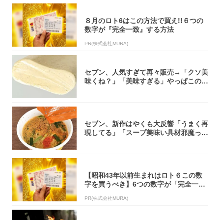
８月のロト6はこの方法で買え!!６つの
数字が『完全一致』する方法
PR(株式会社MURA)
セブン、人気すぎて再々販売→「クソ美
味くね？」「美味すぎる」やっぱこのク
オリティ...
セブン、新作はやくも大反響「うまく再
現してる」「スープ美味い具材邪魔って
くらい美...
【昭和43年以前生まれはロト６この数
字を買うべき】6つの数字が「完全一
致」する方...
PR(株式会社MURA)