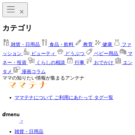
カテゴリ
雑貨・日用品
食品・飲料
教育
健康
ファ
ッション
ビューティ
どうぶつ
ベビー用品
マ
ネー・投資
くらしの相談
行事
おでかけ
エン
タメ
漫画コラム
ママの知りたい情報が集まるアンテナ
ママテナについて
ご利用にあたって
タグ一覧
>
雑貨・日用品