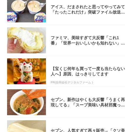
アイス、だまされたと思ってやってみて
「たったこれだけ」突破ファイル放送で
大注目！...
ファミマ、美味すぎて大反響「これ1
番」「世界一おいしいかも知れない」
「飲めそう」
【宝くじ何年も買って一度も当たらない
人へ】原因、はっきりしてます
PR(合同会社デジタルファーム )
セブン、新作はやくも大反響「うまく再
現してる」「スープ美味い具材邪魔って
くらい美...
セブン、人気すぎて再々販売→「クソ美