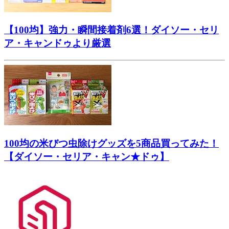
【100均】強力・瞬間接着剤6選！ダイソー・セリ
ア・キャンドゥより厳選
100均の米びつ虫除けグッズを5商品買ってみた！
【ダイソー・セリア・キャン★ドゥ】