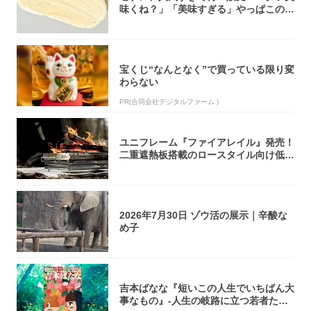
味くね？」「美味すぎる」やっぱこのク
オリティ...
宝くじ“なんとなく”で買っている限り変
わらない
PR(合同会社デジタルファーム )
ユニフレーム『ファイアレイル』発売！
二重遮熱板搭載のロースタイル向け低型
焚き火台
2026年7月30日 ゾウ活の展示｜辛酸な
め子
吉本ばなな『短いこの人生でいちばん大
事なもの』-人生の岐路に立つ若者たち