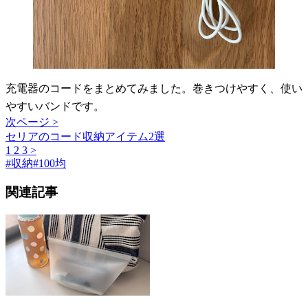
充電器のコードをまとめてみました。巻きつけやすく、使い
やすいバンドです。
次ページ >
セリアのコード収納アイテム2選
1
2
3
>
#
収納
#
100均
関連記事