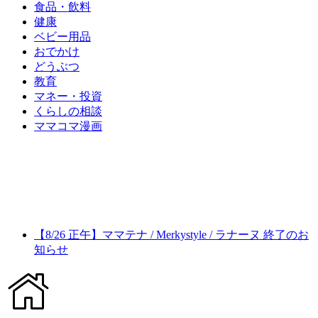
食品・飲料
健康
ベビー用品
おでかけ
どうぶつ
教育
マネー・投資
くらしの相談
ママコマ漫画
【8/26 正午】ママテナ / Merkystyle / ラナーヌ 終了のお
知らせ