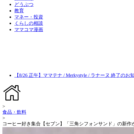
どうぶつ
教育
マネー・投資
くらしの相談
ママコマ漫画
【8/26 正午】ママテナ / Merkystyle / ラナーヌ 終了の
>
食品・飲料
>
コーヒー好き集合【セブン】「三角シフォンサンド」の新作