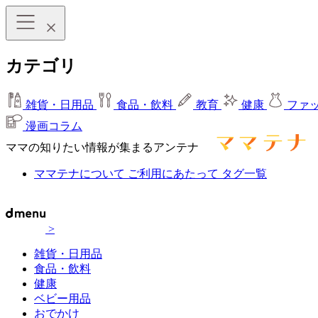
カテゴリ
雑貨・日用品
食品・飲料
教育
健康
ファ
漫画コラム
ママの知りたい情報が集まるアンテナ
ママテナについて
ご利用にあたって
タグ一覧
>
雑貨・日用品
食品・飲料
健康
ベビー用品
おでかけ