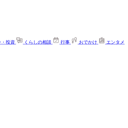
ー・投資
くらしの相談
行事
おでかけ
エンタメ