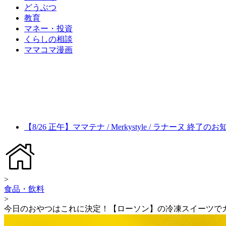
どうぶつ
教育
マネー・投資
くらしの相談
ママコマ漫画
【8/26 正午】ママテナ / Merkystyle / ラナーヌ 終了の
>
食品・飲料
>
今日のおやつはこれに決定！【ローソン】の冷凍スイーツで