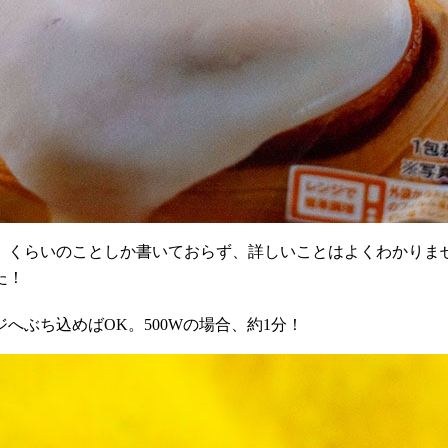
」くらいのことしか書いておらず、詳しいことはよくわかりま
た！
ジへぶち込めば
OK
。
500W
の場合、約
1
分！