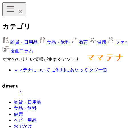
カテゴリ
雑貨・日用品
食品・飲料
教育
健康
ファ
漫画コラム
ママの知りたい情報が集まるアンテナ
ママテナについて
ご利用にあたって
タグ一覧
>
雑貨・日用品
食品・飲料
健康
ベビー用品
おでかけ