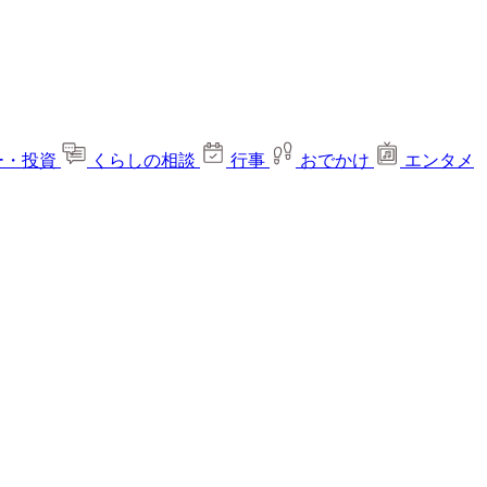
ー・投資
くらしの相談
行事
おでかけ
エンタメ