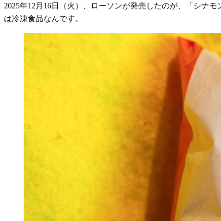
2025
年
12
月
16
日（火）、ローソンが発売したのが、「シナモ
は冷凍食品なんです。