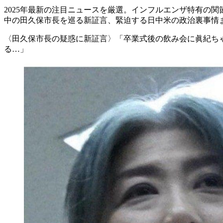
2025年最新の注目ニュースを厳選。インフルエンザ特有の
中の田久保市長を巡る新証言、緊迫する日中米の政治裏事情ま
〈田久保市長の疑惑に新証言〉「卒業式後の飲み会に眞紀ち
る…」