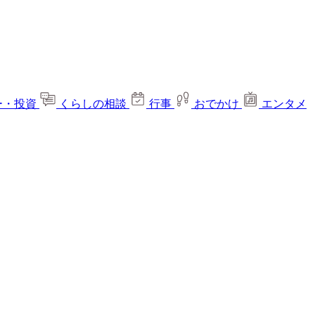
ー・投資
くらしの相談
行事
おでかけ
エンタメ