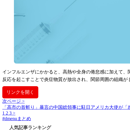
インフルエンザにかかると、高熱や全身の倦怠感に加えて、
反応を起こすことで炎症物質が放出され、関節周囲の組織が [
リンクを開く
次ページ >
「高市の首斬り」暴言の中国総領事に駐日アメリカ大使が「
1
2
3
>
#
dmenuまとめ
人気記事ランキング