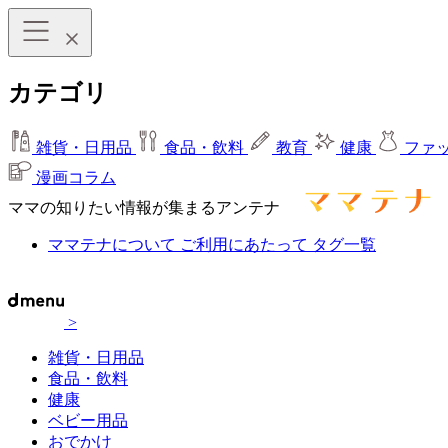
カテゴリ
雑貨・日用品
食品・飲料
教育
健康
ファ
漫画コラム
ママの知りたい情報が集まるアンテナ
ママテナについて
ご利用にあたって
タグ一覧
>
雑貨・日用品
食品・飲料
健康
ベビー用品
おでかけ