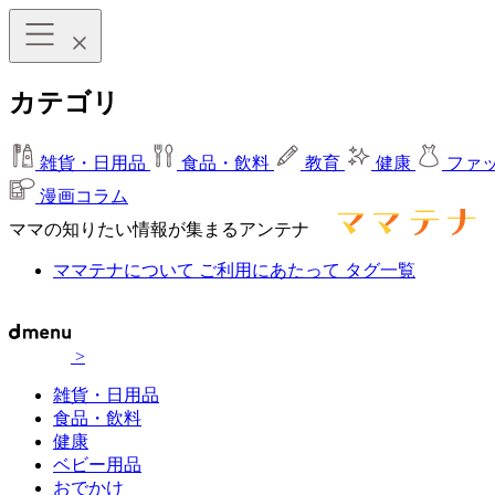
カテゴリ
雑貨・日用品
食品・飲料
教育
健康
ファ
漫画コラム
ママの知りたい情報が集まるアンテナ
ママテナについて
ご利用にあたって
タグ一覧
>
雑貨・日用品
食品・飲料
健康
ベビー用品
おでかけ