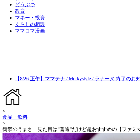
どうぶつ
教育
マネー・投資
くらしの相談
ママコマ漫画
【8/26 正午】ママテナ / Merkystyle / ラナーヌ 終了の
>
食品・飲料
>
衝撃のうまさ！見た目は“普通”だけど超おすすめの【ファミマ