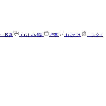
ー・投資
くらしの相談
行事
おでかけ
エンタメ