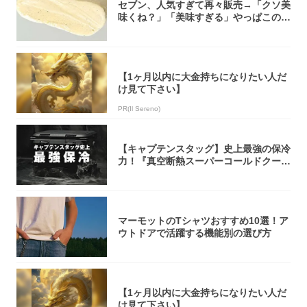
セブン、人気すぎて再々販売→「クソ美
味くね？」「美味すぎる」やっぱこのク
オリティ...
【1ヶ月以内に大金持ちになりたい人だ
け見て下さい】
PR(Il Sereno)
【キャプテンスタッグ】史上最強の保冷
力！『真空断熱スーパーコールドクーラ
ーボック...
マーモットのTシャツおすすめ10選！ア
ウトドアで活躍する機能別の選び方
【1ヶ月以内に大金持ちになりたい人だ
け見て下さい】