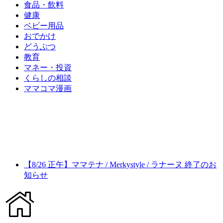
食品・飲料
健康
ベビー用品
おでかけ
どうぶつ
教育
マネー・投資
くらしの相談
ママコマ漫画
【8/26 正午】ママテナ / Merkystyle / ラナーヌ 終了のお
知らせ