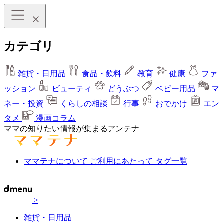
カテゴリ
雑貨・日用品
食品・飲料
教育
健康
ファ
ッション
ビューティ
どうぶつ
ベビー用品
マ
ネー・投資
くらしの相談
行事
おでかけ
エン
タメ
漫画コラム
ママの知りたい情報が集まるアンテナ
ママテナについて
ご利用にあたって
タグ一覧
>
雑貨・日用品