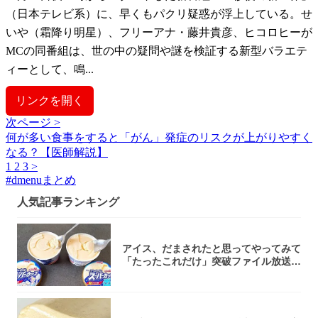
（日本テレビ系）に、早くもパクリ疑惑が浮上している。せ
いや（霜降り明星）、フリーアナ・藤井貴彦、ヒコロヒーが
MCの同番組は、世の中の疑問や謎を検証する新型バラエテ
ィーとして、鳴...
リンクを開く
次ページ >
何が多い食事をすると「がん」発症のリスクが上がりやすく
なる？【医師解説】
1
2
3
>
#
dmenuまとめ
人気記事ランキング
アイス、だまされたと思ってやってみて
「たったこれだけ」突破ファイル放送で
大注目！...