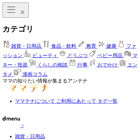
カテゴリ
雑貨・日用品
食品・飲料
教育
健康
ファ
ッション
ビューティ
どうぶつ
ベビー用品
マ
ネー・投資
くらしの相談
行事
おでかけ
エン
タメ
漫画コラム
ママの知りたい情報が集まるアンテナ
ママテナについて
ご利用にあたって
タグ一覧
>
雑貨・日用品