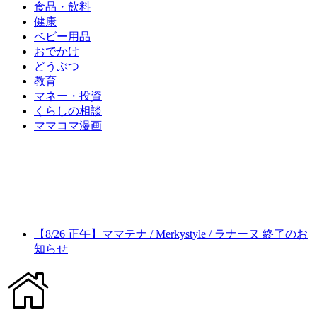
食品・飲料
健康
ベビー用品
おでかけ
どうぶつ
教育
マネー・投資
くらしの相談
ママコマ漫画
【8/26 正午】ママテナ / Merkystyle / ラナーヌ 終了のお
知らせ