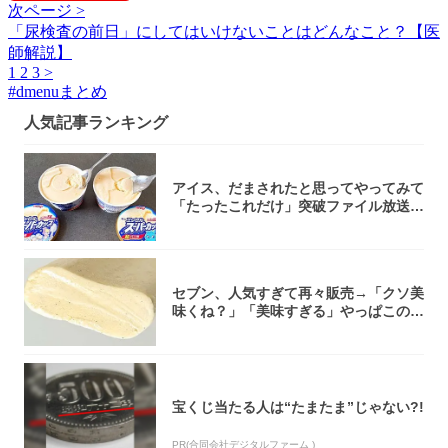
次ページ >
「尿検査の前日」にしてはいけないことはどんなこと？【医
師解説】
1
2
3
>
#
dmenuまとめ
人気記事ランキング
アイス、だまされたと思ってやってみて
「たったこれだけ」突破ファイル放送で
大注目！...
セブン、人気すぎて再々販売→「クソ美
味くね？」「美味すぎる」やっぱこのク
オリティ...
宝くじ当たる人は“たまたま”じゃない?!
PR(合同会社デジタルファーム )