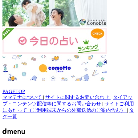
PAGETOP
ママテナについて
|
サイトに関するお問い合わせ
|
タイアッ
プ・コンテンツ配信等に関するお問い合わせ
|
サイトご利用
にあたって（ご利用端末からの外部送信のご案内含む）
|
タ
グ一覧