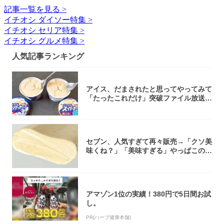
記事一覧を見る >
イチオシ ダイソー特集 >
イチオシ セリア特集 >
イチオシ グルメ特集 >
人気記事ランキング
アイス、だまされたと思ってやってみて
「たったこれだけ」突破ファイル放送で
大注目！...
セブン、人気すぎて再々販売→「クソ美
味くね？」「美味すぎる」やっぱこのク
オリティ...
アマゾン1位の実績！380円で5日間お試
し。
PR(ハーブ健康本舗)