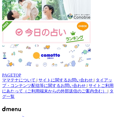
PAGETOP
ママテナについて
|
サイトに関するお問い合わせ
|
タイアッ
プ・コンテンツ配信等に関するお問い合わせ
|
サイトご利用
にあたって（ご利用端末からの外部送信のご案内含む）
|
タ
グ一覧
>