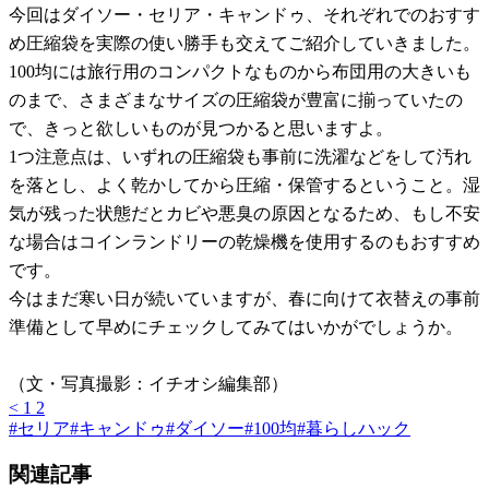
今回はダイソー・セリア・キャンドゥ、それぞれでのおすす
め圧縮袋を実際の使い勝手も交えてご紹介していきました。
100均には旅行用のコンパクトなものから布団用の大きいも
のまで、さまざまなサイズの圧縮袋が豊富に揃っていたの
で、きっと欲しいものが見つかると思いますよ。
1つ注意点は、いずれの圧縮袋も事前に洗濯などをして汚れ
を落とし、よく乾かしてから圧縮・保管するということ。湿
気が残った状態だとカビや悪臭の原因となるため、もし不安
な場合はコインランドリーの乾燥機を使用するのもおすすめ
です。
今はまだ寒い日が続いていますが、春に向けて衣替えの事前
準備として早めにチェックしてみてはいかがでしょうか。
（文・写真撮影：イチオシ編集部）
<
1
2
#
セリア
#
キャンドゥ
#
ダイソー
#
100均
#
暮らしハック
関連記事