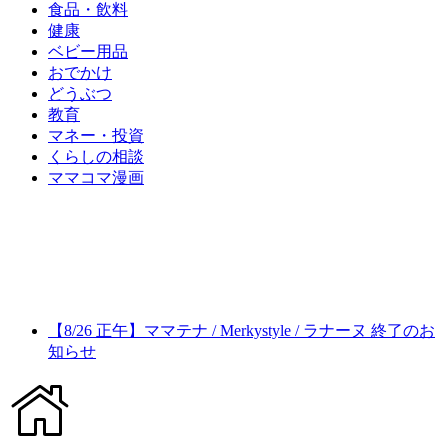
食品・飲料
健康
ベビー用品
おでかけ
どうぶつ
教育
マネー・投資
くらしの相談
ママコマ漫画
【8/26 正午】ママテナ / Merkystyle / ラナーヌ 終了のお
知らせ