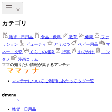
カテゴリ
雑貨・日用品
食品・飲料
教育
健康
ファ
ッション
ビューティ
どうぶつ
ベビー用品
マ
ネー・投資
くらしの相談
行事
おでかけ
エン
タメ
漫画コラム
ママの知りたい情報が集まるアンテナ
ママテナについて
ご利用にあたって
タグ一覧
>
雑貨・日用品