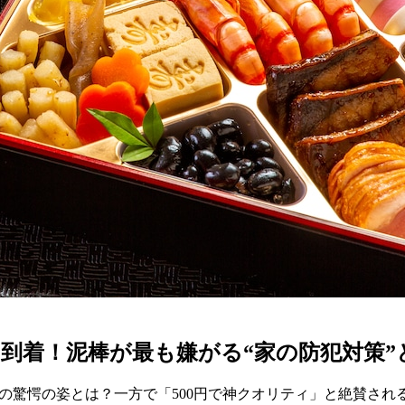
に到着！泥棒が最も嫌がる“家の防犯対策
キ」の驚愕の姿とは？一方で「500円で神クオリティ」と絶賛