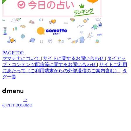
PAGETOP
ママテナについて
|
サイトに関するお問い合わせ
|
タイアッ
プ・コンテンツ配信等に関するお問い合わせ
|
サイトご利用
にあたって（ご利用端末からの外部送信のご案内含む）
|
タ
グ一覧
>
(c) NTT DOCOMO