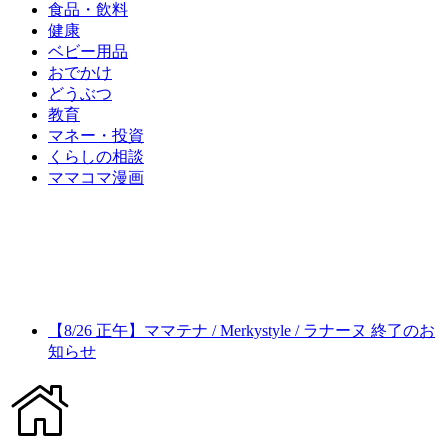
食品・飲料
健康
ベビー用品
おでかけ
どうぶつ
教育
マネー・投資
くらしの相談
ママコマ漫画
【8/26 正午】ママテナ / Merkystyle / ラナーヌ 終了のお
知らせ