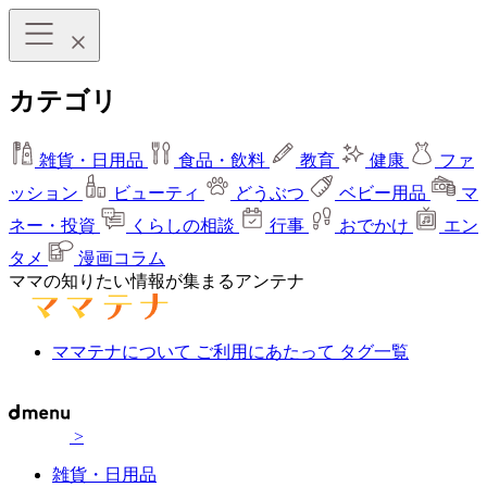
カテゴリ
雑貨・日用品
食品・飲料
教育
健康
ファ
ッション
ビューティ
どうぶつ
ベビー用品
マ
ネー・投資
くらしの相談
行事
おでかけ
エン
タメ
漫画コラム
ママの知りたい情報が集まるアンテナ
ママテナについて
ご利用にあたって
タグ一覧
>
雑貨・日用品