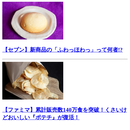
【セブン】新商品の「ふわっほわっ」って何者!?
【ファミマ】累計販売数140万食を突破！くさいけ
どおいしい『ポテチ』が復活！