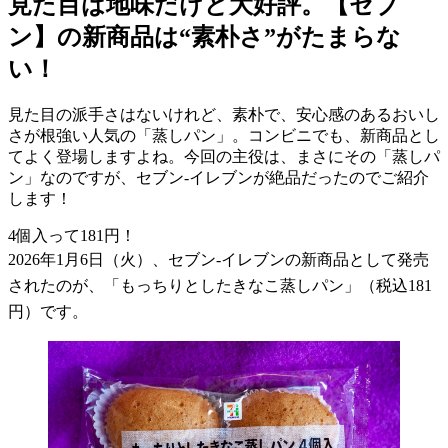
見た目は地味だけど大好評。【セブ
ン】の新商品は“素朴さ”がたまらな
い！
見た目の派手さはないけれど、素朴で、安心感のあるおいし
さが根強い人気の「蒸しパン」。コンビニでも、新商品とし
てよく登場しますよね。今回の主役は、まさにその「蒸しパ
ン」なのですが、セブン-イレブンが絶品だったのでご紹介
します！
4
個入って
181
円！
2026
年
1
月
6
日（火）、セブン
-
イレブンの新商品として発売
されたのが、「もっちりとしたきなこ蒸しパン」（税込
181
円）です。