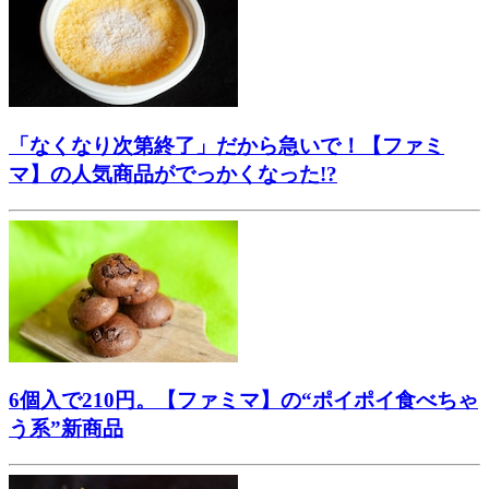
「なくなり次第終了」だから急いで！【ファミ
マ】の人気商品がでっかくなった!?
6個入で210円。【ファミマ】の“ポイポイ食べちゃ
う系”新商品