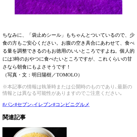
ちなみに、「袋止めシール」もちゃんとついているので、少
食の方もご安心ください。お腹の空き具合にあわせて、食べ
る量を調整できるのもお徳用のいいところですよね。個人的
には
3
時のおやつに食べたいところですが、これくらいの甘
さなら朝食にもよさそうです！
（写真・文：明日陽樹／
TOMOLO
）
※本記事の情報は執筆時または公開時のものであり､最新の
情報とは異なる可能性がありますのでご注意ください｡
#
パン
#
セブン-イレブン
#
コンビニグルメ
関連記事