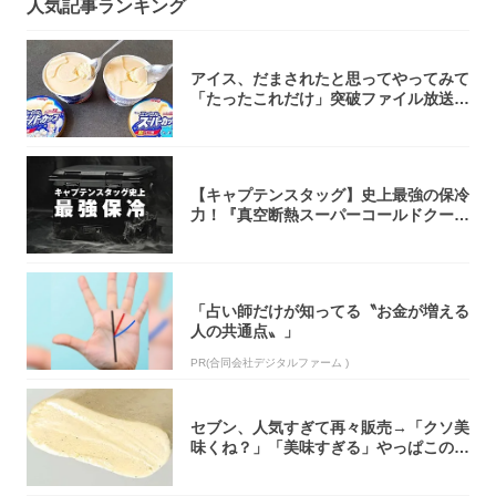
人気記事ランキング
アイス、だまされたと思ってやってみて
「たったこれだけ」突破ファイル放送で
大注目！...
【キャプテンスタッグ】史上最強の保冷
力！『真空断熱スーパーコールドクーラ
ーボック...
「占い師だけが知ってる〝お金が増える
人の共通点〟」
PR(合同会社デジタルファーム )
セブン、人気すぎて再々販売→「クソ美
味くね？」「美味すぎる」やっぱこのク
オリティ...