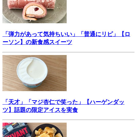
「弾力があって気持ちいい」「普通にリピ」【ロ
ーソン】の新食感スイーツ
「天才」「マジ杏仁で笑った」【ハーゲンダッ
ツ】話題の限定アイスを実食