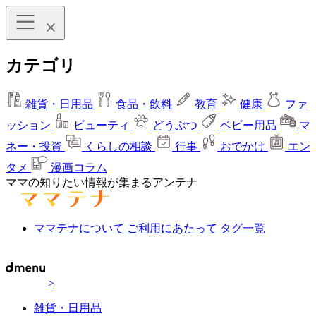
カテゴリ
雑貨・日用品
食品・飲料
教育
健康
ファ
ッション
ビューティ
どうぶつ
ベビー用品
マ
ネー・投資
くらしの相談
行事
おでかけ
エン
タメ
漫画コラム
ママの知りたい情報が集まるアンテナ
ママテナについて
ご利用にあたって
タグ一覧
>
雑貨・日用品