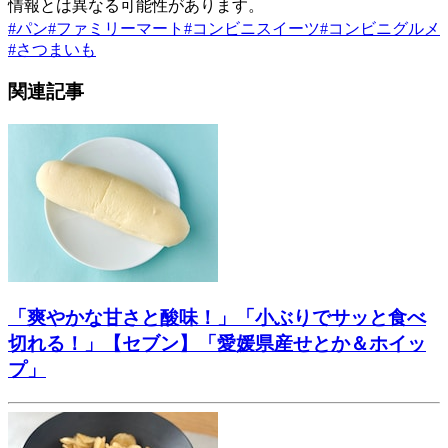
情報とは異なる可能性があります。
#
パン
#
ファミリーマート
#
コンビニスイーツ
#
コンビニグルメ
#
さつまいも
関連記事
「爽やかな甘さと酸味！」「小ぶりでサッと食べ
切れる！」【セブン】「愛媛県産せとか＆ホイッ
プ」