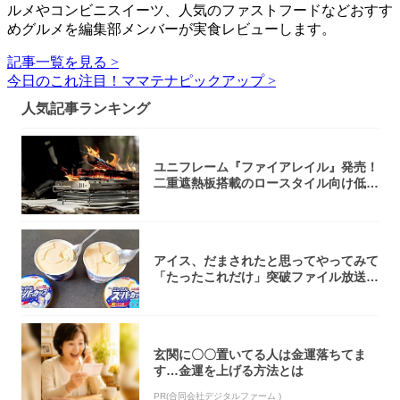
ルメやコンビニスイーツ、人気のファストフードなどおすす
めグルメを編集部メンバーが実食レビューします。
記事一覧を見る >
今日のこれ注目！ママテナピックアップ >
人気記事ランキング
ユニフレーム『ファイアレイル』発売！
二重遮熱板搭載のロースタイル向け低型
焚き火台
アイス、だまされたと思ってやってみて
「たったこれだけ」突破ファイル放送で
大注目！...
玄関に〇〇置いてる人は金運落ちてま
す…金運を上げる方法とは
PR(合同会社デジタルファーム )