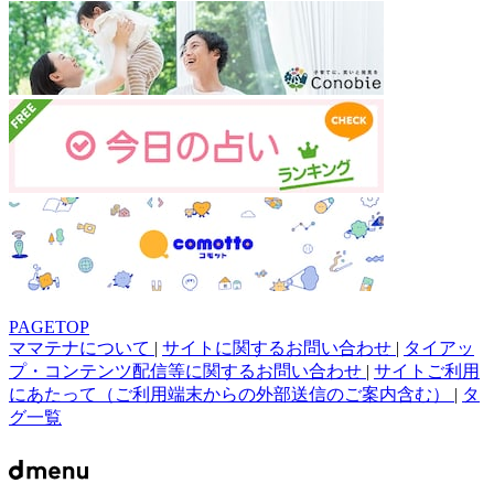
PAGETOP
ママテナについて
|
サイトに関するお問い合わせ
|
タイアッ
プ・コンテンツ配信等に関するお問い合わせ
|
サイトご利用
にあたって（ご利用端末からの外部送信のご案内含む）
|
タ
グ一覧