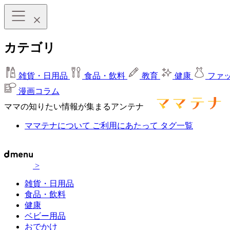
カテゴリ
雑貨・日用品
食品・飲料
教育
健康
ファ
漫画コラム
ママの知りたい情報が集まるアンテナ
ママテナについて
ご利用にあたって
タグ一覧
>
雑貨・日用品
食品・飲料
健康
ベビー用品
おでかけ