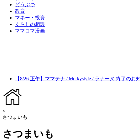
どうぶつ
教育
マネー・投資
くらしの相談
ママコマ漫画
【8/26 正午】ママテナ / Merkystyle / ラナーヌ 終了の
>
さつまいも
さつまいも