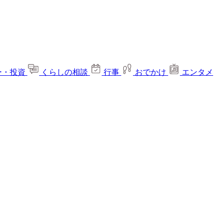
ー・投資
くらしの相談
行事
おでかけ
エンタメ