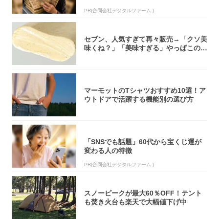
PR(合同会社デジタルファーム )
セブン、人気すぎて再々販売→「クソ美
味くね？」「美味すぎる」やっぱこのク
オリティ...
マーモットのTシャツおすすめ10選！ア
ウトドアで活躍する機能別の選び方
「SNSでも話題」60代から宝くじ運が
変わる人の特徴
PR(合同会社デジタルファーム )
スノーピークが最大60％OFF！テント
も焚き火台も楽天で大幅値下げ中