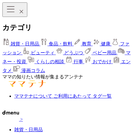
カテゴリ
雑貨・日用品
食品・飲料
教育
健康
ファ
ッション
ビューティ
どうぶつ
ベビー用品
マ
ネー・投資
くらしの相談
行事
おでかけ
エン
タメ
漫画コラム
ママの知りたい情報が集まるアンテナ
ママテナについて
ご利用にあたって
タグ一覧
>
雑貨・日用品