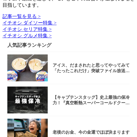
目指しています。
記事一覧を見る >
イチオシ ダイソー特集 >
イチオシ セリア特集 >
イチオシ グルメ特集 >
人気記事ランキング
アイス、だまされたと思ってやってみて
「たったこれだけ」突破ファイル放送で
大注目！...
【キャプテンスタッグ】史上最強の保冷
力！『真空断熱スーパーコールドクーラ
ーボック...
老後のお金、今の金運でほぼ決まります