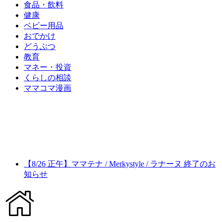
食品・飲料
健康
ベビー用品
おでかけ
どうぶつ
教育
マネー・投資
くらしの相談
ママコマ漫画
【8/26 正午】ママテナ / Merkystyle / ラナーヌ 終了のお
知らせ