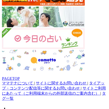
PAGETOP
ママテナについて
|
サイトに関するお問い合わせ
|
タイアッ
プ・コンテンツ配信等に関するお問い合わせ
|
サイトご利用
にあたって（ご利用端末からの外部送信のご案内含む）
|
タ
グ一覧