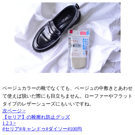
ベージュカラーの靴でなくても、ベージュの中敷きとあわせ
て使えば脱いだ際にも目立ちません。ローファーやフラット
タイプのレザーシューズにもいいですね。
次ページ >
【セリア】の靴擦れ防止グッズ
1
2
3
>
#
セリア
#
キャンドゥ
#
ダイソー
#
100均