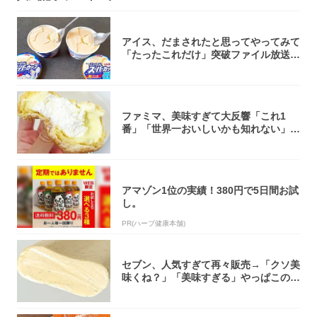
アイス、だまされたと思ってやってみて
「たったこれだけ」突破ファイル放送で
大注目！...
ファミマ、美味すぎて大反響「これ1
番」「世界一おいしいかも知れない」
「飲めそう」
アマゾン1位の実績！380円で5日間お試
し。
PR(ハーブ健康本舗)
セブン、人気すぎて再々販売→「クソ美
味くね？」「美味すぎる」やっぱこのク
オリティ...