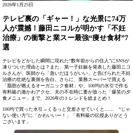
2026年1月25日
テレビ裏の「ギャー！」な光景に74万
人が震撼！藤田ニコルが明かす「不妊
治療」の衝撃と業スー最強“痩せ食材”7
選
テレビをどかした瞬間に現れた“数年前からの住人”にSNSが
凍りついた理由とは？また、第一子妊娠を発表した藤田ニコ
ルさんが、医師から「急いだほうがいい」と告げられた不妊
治療の壮絶な裏側を告白。さらに、業務スーパーで買える
「脂肪が燃えるオーガニック食材」や、100均の水引で作る
有料級の激かわアクセ、夫の不在時に妻が放った「爆笑の夕
食メニュー」まで、2026年のトレンドを総まとめ！
100均で買った水引→くるっと交差させていくと…… “じゃ
ない使い方”に「かわいいー！」「有料級の伝授ありがとう
ございます」