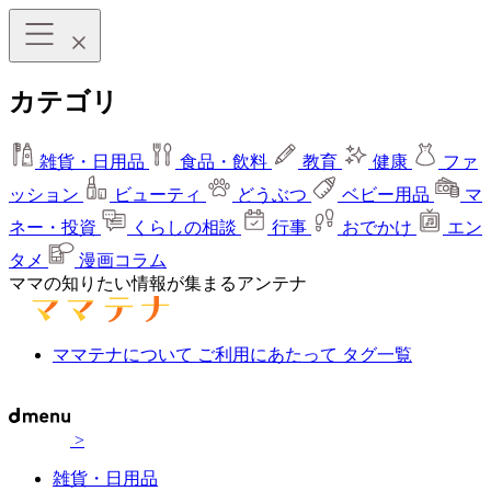
カテゴリ
雑貨・日用品
食品・飲料
教育
健康
ファ
ッション
ビューティ
どうぶつ
ベビー用品
マ
ネー・投資
くらしの相談
行事
おでかけ
エン
タメ
漫画コラム
ママの知りたい情報が集まるアンテナ
ママテナについて
ご利用にあたって
タグ一覧
>
雑貨・日用品