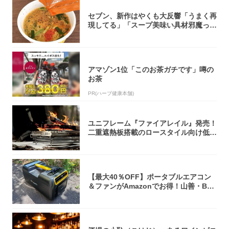
セブン、新作はやくも大反響「うまく再
現してる」「スープ美味い具材邪魔って
くらい美...
アマゾン1位「このお茶ガチです」噂の
お茶
PR(ハーブ健康本舗)
ユニフレーム『ファイアレイル』発売！
二重遮熱板搭載のロースタイル向け低型
焚き火台
【最大40％OFF】ポータブルエアコン
＆ファンがAmazonでお得！山善・Bo
u...