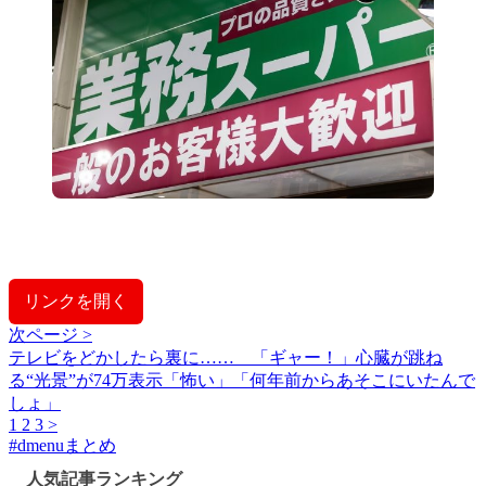
リンクを開く
次ページ >
テレビをどかしたら裏に…… 「ギャー！」心臓が跳ね
る“光景”が74万表示「怖い」「何年前からあそこにいたんで
しょ」
1
2
3
>
#
dmenuまとめ
人気記事ランキング