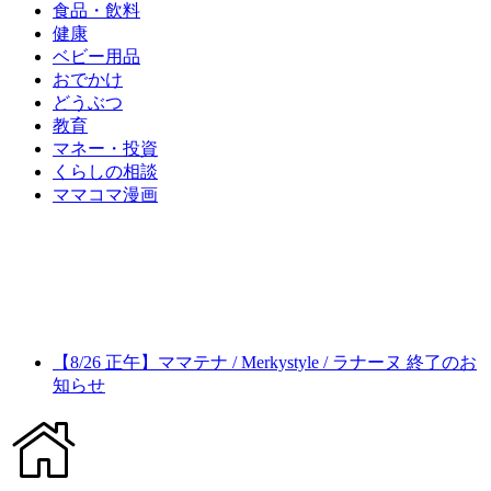
食品・飲料
健康
ベビー用品
おでかけ
どうぶつ
教育
マネー・投資
くらしの相談
ママコマ漫画
【8/26 正午】ママテナ / Merkystyle / ラナーヌ 終了のお
知らせ