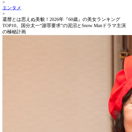
>
エンタメ
>
還暦とは思えぬ美貌！2026年『60歳』の美女ランキング
TOP10。国分太一“謝罪要求”の泥沼とSnow Manドラマ主演
の極秘計画