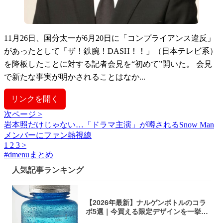
11月26日、国分太一が6月20日に「コンプライアンス違反」
があったとして「ザ！鉄腕！DASH！！」（日本テレビ系）
を降板したことに対する記者会見を“初めて”開いた。 会見
で新たな事実が明かされることはなか...
リンクを開く
次ページ >
岩本照だけじゃない…「ドラマ主演」が噂されるSnow Man
メンバーにファン熱視線
1
2
3
>
#
dmenuまとめ
人気記事ランキング
【2026年最新】ナルゲンボトルのコラ
ボ5選｜今買える限定デザインを一挙紹
介！