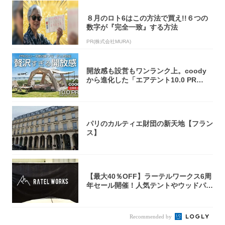
８月のロト6はこの方法で買え!!６つの
数字が『完全一致』する方法
PR(株式会社MURA)
開放感も設営もワンランク上。coody
から進化した「エアテント10.0 PR
O」...
パリのカルティエ財団の新天地【フラン
ス】
【最大40％OFF】ラーテルワークス6周
年セール開催！人気テントやウッドパネ
ルテ...
Recommended by