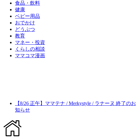
食品・飲料
健康
ベビー用品
おでかけ
どうぶつ
教育
マネー・投資
くらしの相談
ママコマ漫画
【8/26 正午】ママテナ / Merkystyle / ラナーヌ 終了のお
知らせ