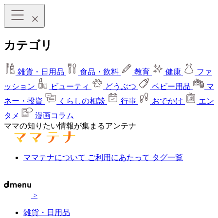
カテゴリ
雑貨・日用品
食品・飲料
教育
健康
ファ
ッション
ビューティ
どうぶつ
ベビー用品
マ
ネー・投資
くらしの相談
行事
おでかけ
エン
タメ
漫画コラム
ママの知りたい情報が集まるアンテナ
ママテナについて
ご利用にあたって
タグ一覧
>
雑貨・日用品