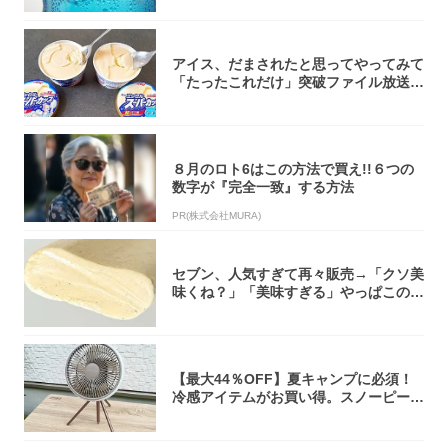
アイス、だまされたと思ってやってみて
「たったこれだけ」突破ファイル放送で
大注目！...
８月のロト6はこの方法で買え!!６つの
数字が『完全一致』する方法
PR(株式会社MURA)
セブン、人気すぎて再々販売→「クソ美
味くね？」「美味すぎる」やっぱこのク
オリティ...
【最大44％OFF】夏キャンプに必須！
冷感アイテムがお買い得。スノーピー
ク・ロゴ...