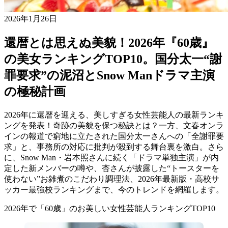
2026年1月26日
還暦とは思えぬ美貌！2026年『60歳』
の美女ランキングTOP10。国分太一“謝
罪要求”の泥沼とSnow Manドラマ主演
の極秘計画
2026年に還暦を迎える、美しすぎる女性芸能人の最新ランキ
ングを発表！奇跡の美貌を保つ秘訣とは？一方、文春オンラ
インの報道で窮地に立たされた国分太一さんへの「全謝罪要
求」と、事務所の対応に批判が殺到する舞台裏を激白。さら
に、Snow Man・岩本照さんに続く「ドラマ単独主演」が内
定した新メンバーの噂や、杏さんが披露した“トースターを
使わない”お雑煮のこだわり調理法、2026年最新版・高校サ
ッカー最強校ランキングまで、今のトレンドを網羅します。
2026年で「60歳」のお美しい女性芸能人ランキングTOP10