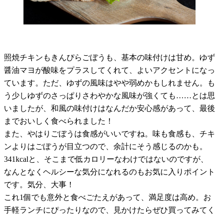
照焼チキンもきんぴらごぼうも、基本の味付けは甘め。ゆず
醤油マヨが酸味をプラスしてくれて、よいアクセントになっ
ています。ただ、ゆずの風味はやや弱めかもしれません。も
う少しゆずのさっぱりさわやかな風味が強くても……とは思
いましたが、和風の味付けはなんだか安心感があって、最後
までおいしく食べられました！
また、やはりごぼうは食感がいいですね。味も食感も、チキ
ンよりはごぼうが目立つので、余計にそう感じるのかも。
341kcal
と、そこまで低カロリーなわけではないのですが、
なんとなくヘルシーな気分になれるのもお気に入りポイント
です。気分、大事！
これ
1
個でも意外と食べごたえがあって、満足度は高め。お
手軽ランチにぴったりなので、見かけたらぜひ買ってみてく