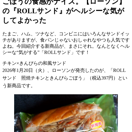
ごぼうの食感がナイス。【ローソン】
の『ROLLサンド』がヘルシーな気が
してよかった
たまご、ハム、ツナなど、コンビニにはいろんなサンドイッ
チがありますが、食パンじゃないおしゃれなやつも人気です
よね。今回紹介する新商品が、まさにそれ。なんとなくヘル
シーな“気がする”「ROLLサンド」です！
チキン×きんぴらの和風サンド
2026
年
1
月
20
日（火）、ローソンが発売したのが、「
ROLL
サンド 照焼チキンときんぴらごぼう」（税込
397
円）とい
う新商品です。