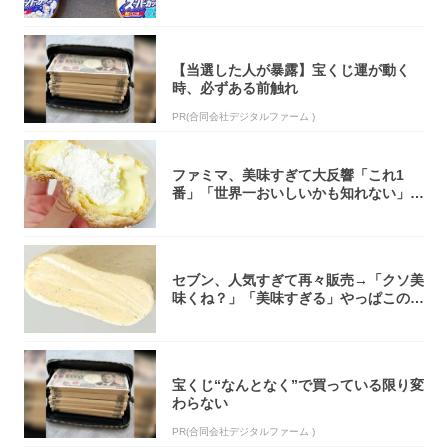
大注目！...
【当選した人が暴露】宝くじ運が動く
時、必ずある前触れ
PR(合同会社デジタルファーム )
ファミマ、美味すぎて大反響「これ1
番」「世界一おいしいかも知れない」
「飲めそう」
セブン、人気すぎて再々販売→「クソ美
味くね？」「美味すぎる」やっぱこのク
オリティ...
宝くじ“なんとなく”で買っている限り変
わらない
PR(合同会社デジタルファーム )