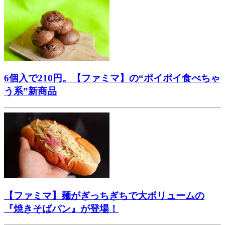
6個入で210円。【ファミマ】の“ポイポイ食べちゃ
う系”新商品
【ファミマ】麺がぎっちぎちで大ボリュームの
『焼きそばパン』が登場！