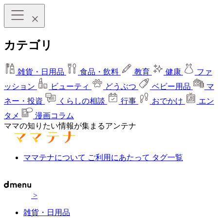
カテゴリ
雑貨・日用品
食品・飲料
教育
健康
ファ
ッション
ビューティ
どうぶつ
ベビー用品
マ
ネー・投資
くらしの相談
行事
おでかけ
エン
タメ
漫画コラム
ママの知りたい情報が集まるアンテナ
ママテナについて
ご利用にあたって
タグ一覧
>
雑貨・日用品