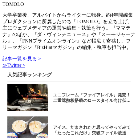
TOMOLO
大学卒業後、アルバイトからライターに転身。約4年間編集
プロダクションに所属したのち「TOMOLO」を立ち上げ、
主にウェブメディアの運営や編集・執筆を行う。『ママテ
ナ』のほか、『ダ・ヴィンチニュース』や『スーモジャーナ
ル』、『FNNプライムオンライン』など幅広く寄稿し、フ
リーマガジン『BizHintマガジン』の編集・執筆も担当中。
記事一覧を見る >
≫Twitter >
人気記事ランキング
ユニフレーム『ファイアレイル』発売！
二重遮熱板搭載のロースタイル向け低型
焚き火台
アイス、だまされたと思ってやってみて
「たったこれだけ」突破ファイル放送で