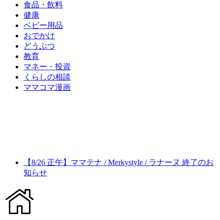
食品・飲料
健康
ベビー用品
おでかけ
どうぶつ
教育
マネー・投資
くらしの相談
ママコマ漫画
【8/26 正午】ママテナ / Merkystyle / ラナーヌ 終了のお
知らせ