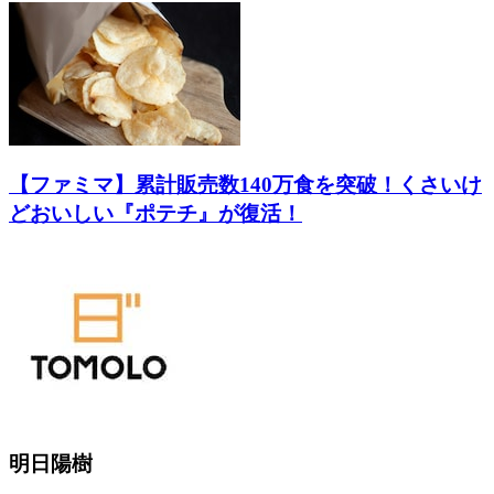
【ファミマ】累計販売数140万食を突破！くさいけ
どおいしい『ポテチ』が復活！
明日陽樹