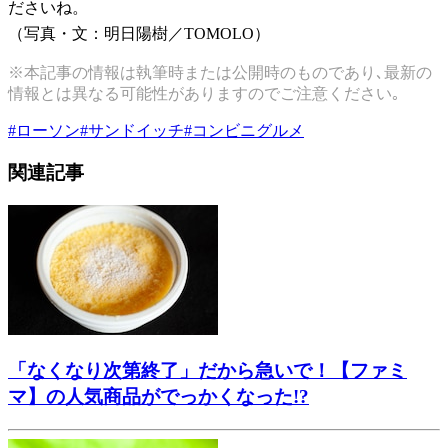
ださいね。
（写真・文：明日陽樹／
TOMOLO
）
※本記事の情報は執筆時または公開時のものであり､最新の
情報とは異なる可能性がありますのでご注意ください｡
#
ローソン
#
サンドイッチ
#
コンビニグルメ
関連記事
「なくなり次第終了」だから急いで！【ファミ
マ】の人気商品がでっかくなった!?