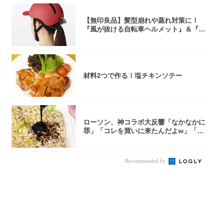
【無印良品】髪型崩れや蒸れ対策に！
『風が抜ける自転車ヘルメット』＆『2
0型自転車...
材料2つで作る！塩チキンソテー
ローソン、神コラボ大反響「なかなかに
罪」「コレを買いに来たんだよw」「３
件まわっ...
Recommended by