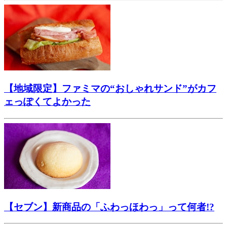
【地域限定】ファミマの“おしゃれサンド”がカフ
ェっぽくてよかった
【セブン】新商品の「ふわっほわっ」って何者!?