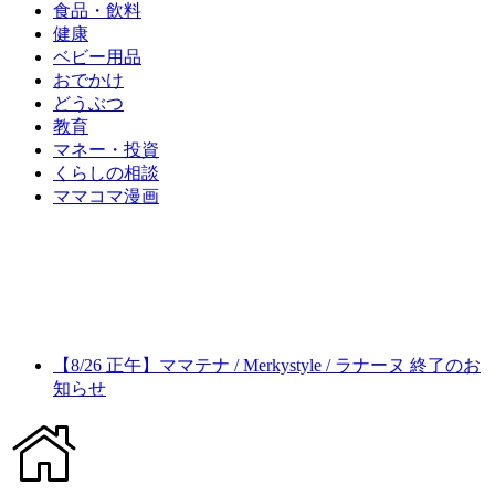
食品・飲料
健康
ベビー用品
おでかけ
どうぶつ
教育
マネー・投資
くらしの相談
ママコマ漫画
【8/26 正午】ママテナ / Merkystyle / ラナーヌ 終了のお
知らせ