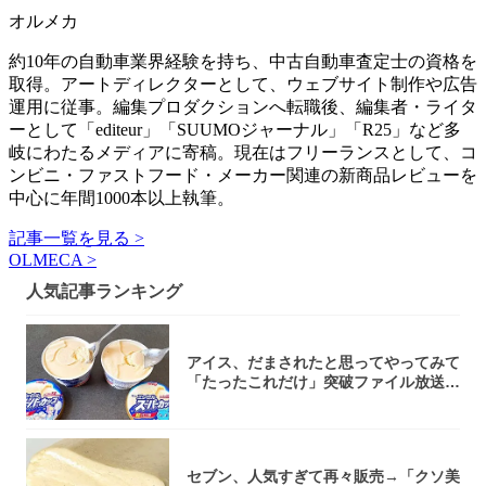
オルメカ
約10年の自動車業界経験を持ち、中古自動車査定士の資格を
取得。アートディレクターとして、ウェブサイト制作や広告
運用に従事。編集プロダクションへ転職後、編集者・ライタ
ーとして「editeur」「SUUMOジャーナル」「R25」など多
岐にわたるメディアに寄稿。現在はフリーランスとして、コ
ンビニ・ファストフード・メーカー関連の新商品レビューを
中心に年間1000本以上執筆。
記事一覧を見る >
OLMECA >
人気記事ランキング
アイス、だまされたと思ってやってみて
「たったこれだけ」突破ファイル放送で
大注目！...
セブン、人気すぎて再々販売→「クソ美