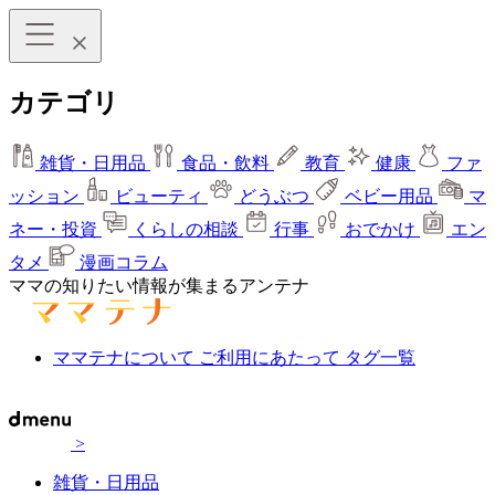
カテゴリ
雑貨・日用品
食品・飲料
教育
健康
ファ
ッション
ビューティ
どうぶつ
ベビー用品
マ
ネー・投資
くらしの相談
行事
おでかけ
エン
タメ
漫画コラム
ママの知りたい情報が集まるアンテナ
ママテナについて
ご利用にあたって
タグ一覧
>
雑貨・日用品