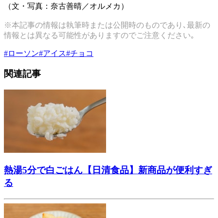
（文・写真：奈古善晴／オルメカ）
※本記事の情報は執筆時または公開時のものであり､最新の
情報とは異なる可能性がありますのでご注意ください｡
#
ローソン
#
アイス
#
チョコ
関連記事
熱湯5分で白ごはん【日清食品】新商品が便利すぎ
る