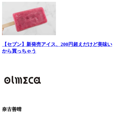
【セブン】新発売アイス、200円超えだけど美味い
から買っちゃう
奈古善晴