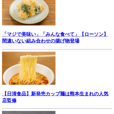
「マジで美味い」「みんな食べて」【ローソン】
間違いない組み合わせの揚げ物登場
【日清食品】新発売カップ麺は熊本生まれの人気
店監修