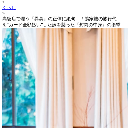
>
くらし
>
高級店で漂う『異臭』の正体に絶句…！義家族の旅行代
を“カード全額払い”した嫁を襲った『封筒の中身』の衝撃