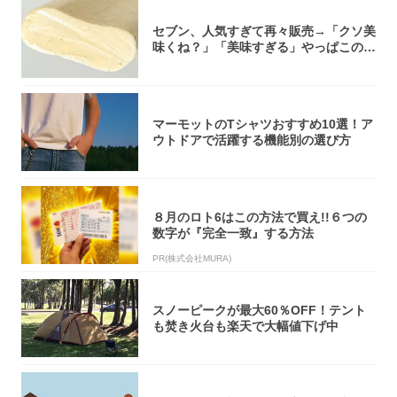
セブン、人気すぎて再々販売→「クソ美
味くね？」「美味すぎる」やっぱこのク
オリティ...
マーモットのTシャツおすすめ10選！ア
ウトドアで活躍する機能別の選び方
８月のロト6はこの方法で買え!!６つの
数字が『完全一致』する方法
PR(株式会社MURA)
スノーピークが最大60％OFF！テント
も焚き火台も楽天で大幅値下げ中