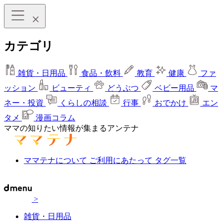
カテゴリ
雑貨・日用品
食品・飲料
教育
健康
ファ
ッション
ビューティ
どうぶつ
ベビー用品
マ
ネー・投資
くらしの相談
行事
おでかけ
エン
タメ
漫画コラム
ママの知りたい情報が集まるアンテナ
ママテナについて
ご利用にあたって
タグ一覧
>
雑貨・日用品