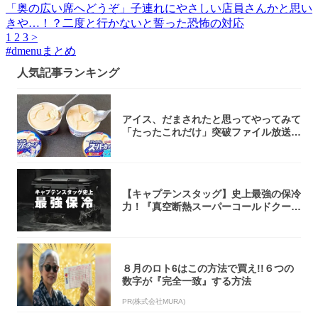
「奥の広い席へどうぞ」子連れにやさしい店員さんかと思い
きや…！？二度と行かないと誓った恐怖の対応
1
2
3
>
#
dmenuまとめ
人気記事ランキング
アイス、だまされたと思ってやってみて
「たったこれだけ」突破ファイル放送で
大注目！...
【キャプテンスタッグ】史上最強の保冷
力！『真空断熱スーパーコールドクーラ
ーボック...
８月のロト6はこの方法で買え!!６つの
数字が『完全一致』する方法
PR(株式会社MURA)