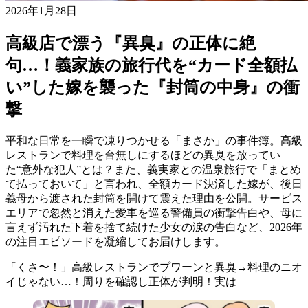
2026年1月28日
高級店で漂う『異臭』の正体に絶
句…！義家族の旅行代を“カード全額払
い”した嫁を襲った『封筒の中身』の衝
撃
平和な日常を一瞬で凍りつかせる「まさか」の事件簿。高級
レストランで料理を台無しにするほどの異臭を放ってい
た“意外な犯人”とは？また、義実家との温泉旅行で「まとめ
て払っておいて」と言われ、全額カード決済した嫁が、後日
義母から渡された封筒を開けて震えた理由を公開。サービス
エリアで忽然と消えた愛車を巡る警備員の衝撃告白や、母に
言えず汚れた下着を捨て続けた少女の涙の告白など、2026年
の注目エピソードを凝縮してお届けします。
「くさ〜！」高級レストランでプワーンと異臭→料理のニオ
イじゃない…！周りを確認し正体が判明！実は