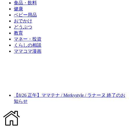
食品・飲料
健康
ベビー用品
おでかけ
どうぶつ
教育
マネー・投資
くらしの相談
ママコマ漫画
【8/26 正午】ママテナ / Merkystyle / ラナーヌ 終了のお
知らせ