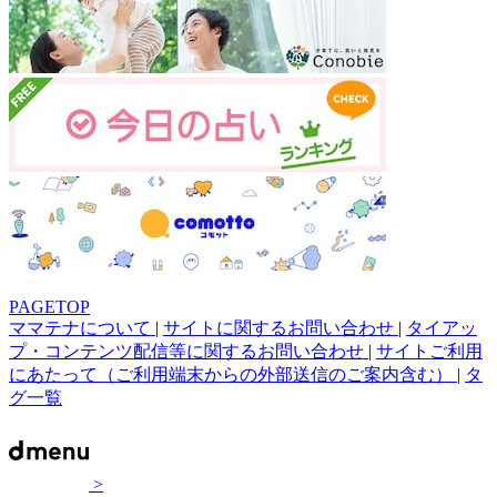
PAGETOP
ママテナについて
|
サイトに関するお問い合わせ
|
タイアッ
プ・コンテンツ配信等に関するお問い合わせ
|
サイトご利用
にあたって（ご利用端末からの外部送信のご案内含む）
|
タ
グ一覧
>