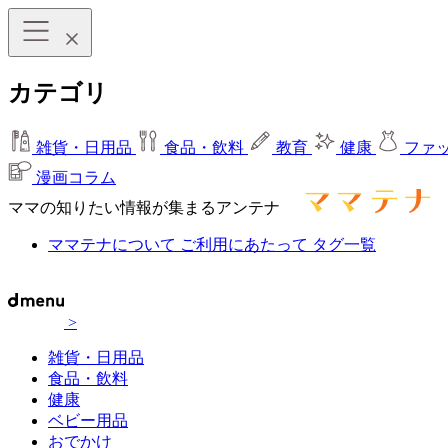
カテゴリ
雑貨・日用品
食品・飲料
教育
健康
ファ
漫画コラム
ママの知りたい情報が集まるアンテナ
ママテナについて
ご利用にあたって
タグ一覧
>
雑貨・日用品
食品・飲料
健康
ベビー用品
おでかけ