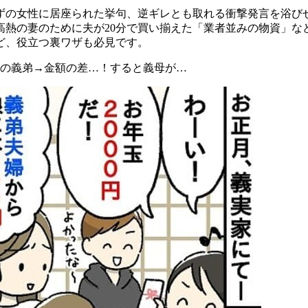
の女性に居座られた挙句、逆ギレとも取れる衝撃発言を浴びせ
熱の妻のために夫が20分で買い揃えた「業者並みの物資」など
ど、役立つ裏ワザも必見です。
小銭の義弟→金額の差…！すると義母が…