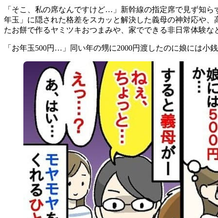
「そこ、私の席なんですけど…」新幹線の指定席で見ず知らず
年玉」に隠された格差をスカッと解決した義母の神対応や、高
たお餅で作るヤミツキおつまみや、家でできる非日常体験な
「お年玉500円…」同い年の甥に2000円渡したのに娘には