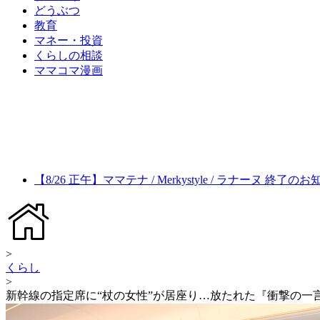
どうぶつ
教育
マネー・投資
くらしの相談
ママコマ漫画
【8/26 正午】ママテナ / Merkystyle / ラナーヌ 終了の
>
くらし
>
新幹線の指定席に“杖の女性”が居座り…放たれた『衝撃の一