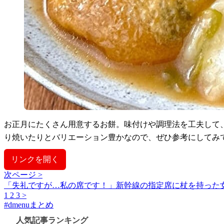
お正月にたくさん用意するお餅。味付けや調理法を工夫して
り焼いたりとバリエーション豊かなので、ぜひ参考にしてみ
リンクを開く
次ページ >
「失礼ですが…私の席です！」新幹線の指定席に杖を持った
1
2
3
>
#
dmenuまとめ
人気記事ランキング