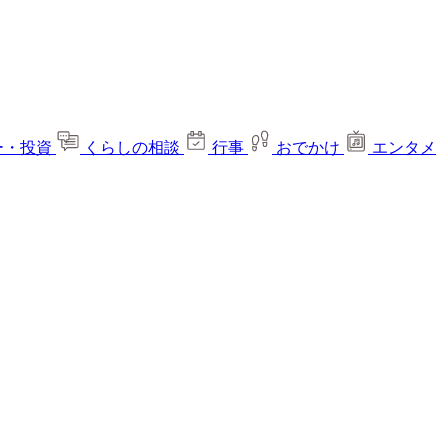
ー・投資
くらしの相談
行事
おでかけ
エンタメ