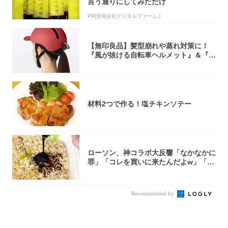
言う通りにしてみただけ
PR(合同会社デジタルファーム )
【無印良品】髪型崩れや蒸れ対策に！
『風が抜ける自転車ヘルメット』＆『2
0型自転車...
材料2つで作る！塩チキンソテー
ローソン、神コラボ大反響「なかなかに
罪」「コレを買いに来たんだよw」「３
件まわっ...
Recommended by