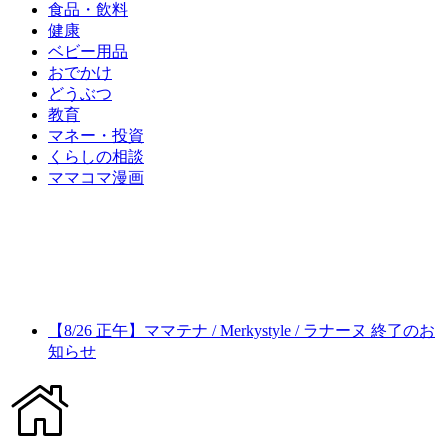
食品・飲料
健康
ベビー用品
おでかけ
どうぶつ
教育
マネー・投資
くらしの相談
ママコマ漫画
【8/26 正午】ママテナ / Merkystyle / ラナーヌ 終了のお
知らせ