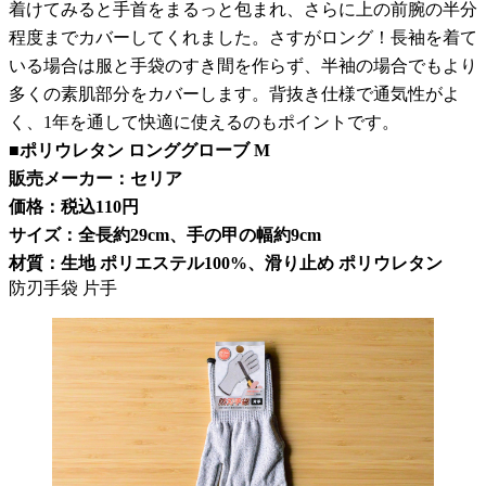
着けてみると手首をまるっと包まれ、さらに上の前腕の半分
程度までカバーしてくれました。さすがロング！長袖を着て
いる場合は服と手袋のすき間を作らず、半袖の場合でもより
多くの素肌部分をカバーします。背抜き仕様で通気性がよ
く、1年を通して快適に使えるのもポイントです。
■ポリウレタン ロンググローブ M
販売メーカー：セリア
価格：税込110円
サイズ：全長約29cm、手の甲の幅約9cm
材質：生地 ポリエステル100%、滑り止め ポリウレタン
防刃手袋 片手