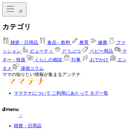
カテゴリ
雑貨・日用品
食品・飲料
教育
健康
ファ
ッション
ビューティ
どうぶつ
ベビー用品
マ
ネー・投資
くらしの相談
行事
おでかけ
エン
タメ
漫画コラム
ママの知りたい情報が集まるアンテナ
ママテナについて
ご利用にあたって
タグ一覧
>
雑貨・日用品