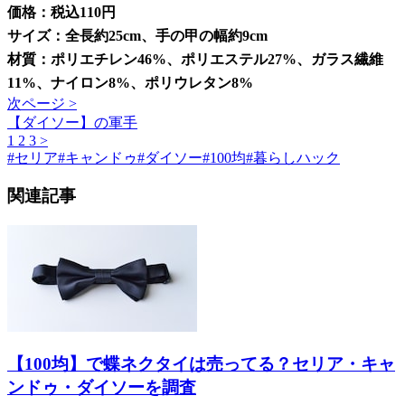
価格：税込110円
サイズ：全長約25cm、手の甲の幅約9cm
材質：ポリエチレン46%、ポリエステル27%、ガラス繊維
11%、ナイロン8%、ポリウレタン8%
次ページ >
【ダイソー】の軍手
1
2
3
>
#
セリア
#
キャンドゥ
#
ダイソー
#
100均
#
暮らしハック
関連記事
【100均】で蝶ネクタイは売ってる？セリア・キャ
ンドゥ・ダイソーを調査