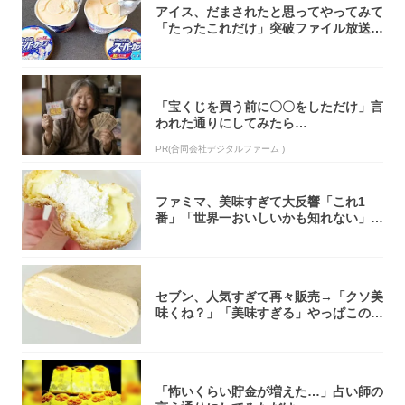
アイス、だまされたと思ってやってみて
「たったこれだけ」突破ファイル放送で
大注目！...
「宝くじを買う前に〇〇をしただけ」言
われた通りにしてみたら…
PR(合同会社デジタルファーム )
ファミマ、美味すぎて大反響「これ1
番」「世界一おいしいかも知れない」
「飲めそう」
セブン、人気すぎて再々販売→「クソ美
味くね？」「美味すぎる」やっぱこのク
オリティ...
「怖いくらい貯金が増えた…」占い師の