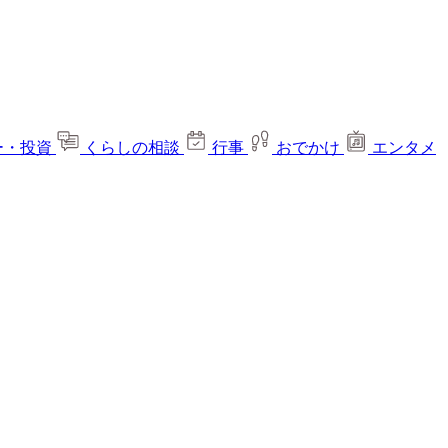
ー・投資
くらしの相談
行事
おでかけ
エンタメ