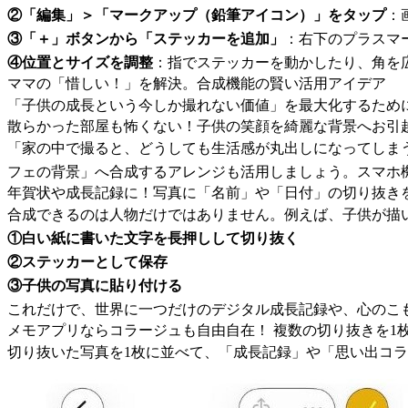
②「編集」＞「マークアップ（鉛筆アイコン）」をタップ
：
③「＋」ボタンから「ステッカーを追加」
：右下のプラスマ
④位置とサイズを調整
：指でステッカーを動かしたり、角を
ママの「惜しい！」を解決。合成機能の賢い活用アイデア
「子供の成長という今しか撮れない価値」を最大化するため
散らかった部屋も怖くない！子供の笑顔を綺麗な背景へお引
「家の中で撮ると、どうしても生活感が丸出しになってしま
フェの背景」へ合成するアレンジも活用しましょう。スマホ
年賀状や成長記録に！写真に「名前」や「日付」の切り抜き
合成できるのは人物だけではありません。例えば、子供が描
①白い紙に書いた文字を長押しして切り抜く
②ステッカーとして保存
③子供の写真に貼り付ける
これだけで、世界に一つだけのデジタル成長記録や、心のこ
メモアプリならコラージュも自由自在！ 複数の切り抜きを1
切り抜いた写真を1枚に並べて、「成長記録」や「思い出コ