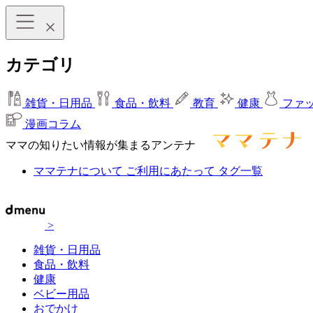
カテゴリ
雑貨・日用品
食品・飲料
教育
健康
ファ
漫画コラム
ママの知りたい情報が集まるアンテナ
ママテナについて
ご利用にあたって
タグ一覧
>
雑貨・日用品
食品・飲料
健康
ベビー用品
おでかけ