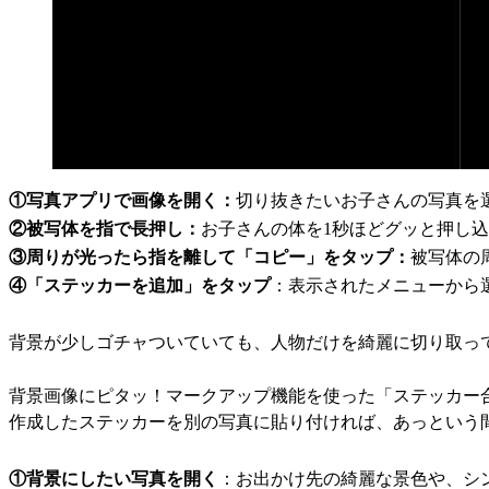
①写真アプリで画像を開く：
切り抜きたいお子さんの写真を
②被写体を指で長押し：
お子さんの体を1秒ほどグッと押し
③周りが光ったら指を離して「コピー」をタップ：
被写体の
④「ステッカーを追加」をタップ
：表示されたメニューから
背景が少しゴチャついていても、人物だけを綺麗に切り取って
背景画像にピタッ！マークアップ機能を使った「ステッカー
作成したステッカーを別の写真に貼り付ければ、あっという
①背景にしたい写真を開く
：お出かけ先の綺麗な景色や、シ