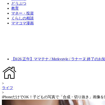
どうぶつ
教育
マネー・投資
くらしの相談
ママコマ漫画
【8/26 正午】ママテナ / Merkystyle / ラナーヌ 終了の
>
ライフ
>
iPhoneだけでOK！子どもの写真で「合成・切り抜き」画像