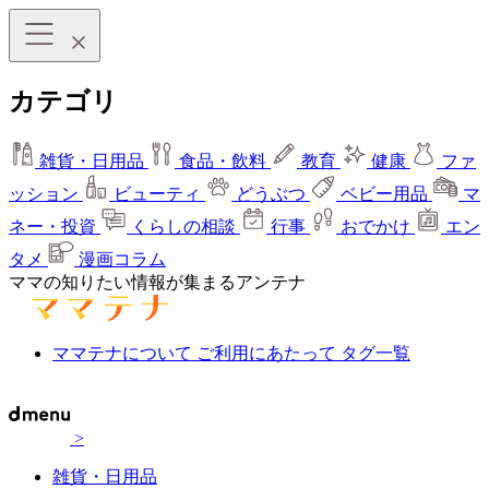
カテゴリ
雑貨・日用品
食品・飲料
教育
健康
ファ
ッション
ビューティ
どうぶつ
ベビー用品
マ
ネー・投資
くらしの相談
行事
おでかけ
エン
タメ
漫画コラム
ママの知りたい情報が集まるアンテナ
ママテナについて
ご利用にあたって
タグ一覧
>
雑貨・日用品