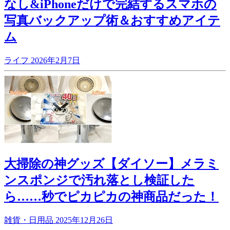
なし&iPhoneだけで完結するスマホの
写真バックアップ術＆おすすめアイテ
ム
ライフ
2026年2月7日
大掃除の神グッズ【ダイソー】メラミ
ンスポンジで汚れ落とし検証した
ら……秒でピカピカの神商品だった！
雑貨・日用品
2025年12月26日