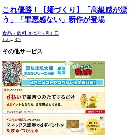
これ優勝！【麺づくり】「高級感が漂
う」「罪悪感ない」新作が登場
食品・飲料
2025年7月31日
1
2
...
8
>
その他サービス