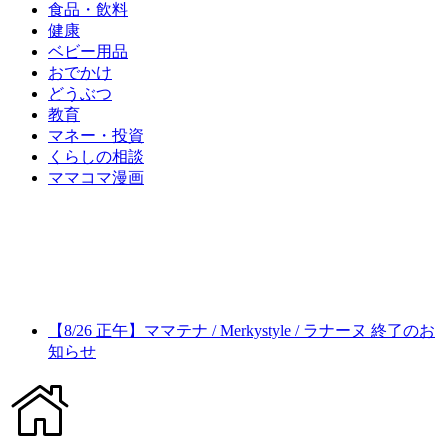
食品・飲料
健康
ベビー用品
おでかけ
どうぶつ
教育
マネー・投資
くらしの相談
ママコマ漫画
【8/26 正午】ママテナ / Merkystyle / ラナーヌ 終了のお
知らせ