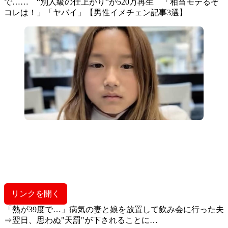
で…… “別人級の仕上がり”が520万再生 「相当モテるぞ
コレは！」「ヤバイ」【男性イメチェン記事3選】
リンクを開く
「熱が39度で…」病気の妻と娘を放置して飲み会に行った夫
⇒翌日、思わぬ"天罰"が下されることに…