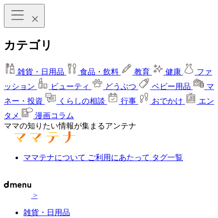
カテゴリ
雑貨・日用品
食品・飲料
教育
健康
ファ
ッション
ビューティ
どうぶつ
ベビー用品
マ
ネー・投資
くらしの相談
行事
おでかけ
エン
タメ
漫画コラム
ママの知りたい情報が集まるアンテナ
ママテナについて
ご利用にあたって
タグ一覧
>
雑貨・日用品