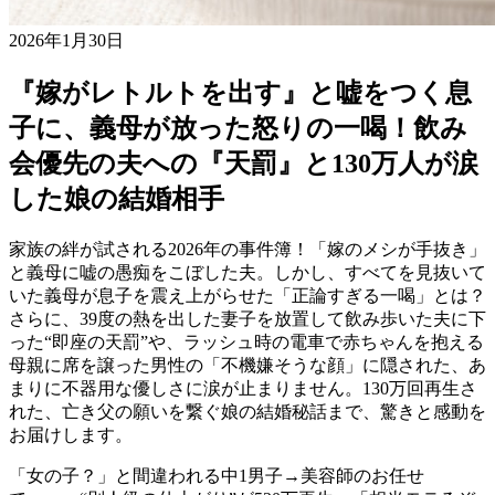
2026年1月30日
『嫁がレトルトを出す』と嘘をつく息
子に、義母が放った怒りの一喝！飲み
会優先の夫への『天罰』と130万人が涙
した娘の結婚相手
家族の絆が試される2026年の事件簿！「嫁のメシが手抜き」
と義母に嘘の愚痴をこぼした夫。しかし、すべてを見抜いて
いた義母が息子を震え上がらせた「正論すぎる一喝」とは？
さらに、39度の熱を出した妻子を放置して飲み歩いた夫に下
った“即座の天罰”や、ラッシュ時の電車で赤ちゃんを抱える
母親に席を譲った男性の「不機嫌そうな顔」に隠された、あ
まりに不器用な優しさに涙が止まりません。130万回再生さ
れた、亡き父の願いを繋ぐ娘の結婚秘話まで、驚きと感動を
お届けします。
「女の子？」と間違われる中1男子→美容師のお任せ