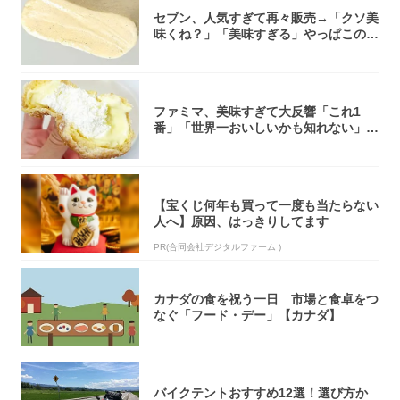
セブン、人気すぎて再々販売→「クソ美
味くね？」「美味すぎる」やっぱこのク
オリティ...
ファミマ、美味すぎて大反響「これ1
番」「世界一おいしいかも知れない」
「飲めそう」
【宝くじ何年も買って一度も当たらない
人へ】原因、はっきりしてます
PR(合同会社デジタルファーム )
カナダの食を祝う一日 市場と食卓をつ
なぐ「フード・デー」【カナダ】
バイクテントおすすめ12選！選び方か