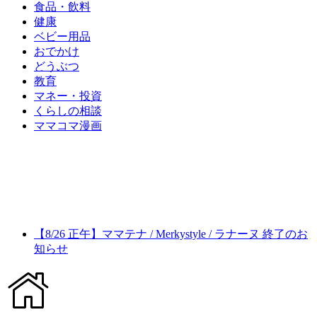
食品・飲料
健康
ベビー用品
おでかけ
どうぶつ
教育
マネー・投資
くらしの相談
ママコマ漫画
【8/26 正午】ママテナ / Merkystyle / ラナーヌ 終了のお
知らせ