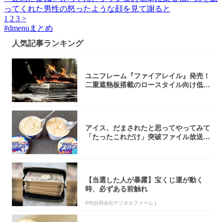
ってくれた男性の怒ったような顔を見て謝ると
1
2
3
>
#
dmenuまとめ
人気記事ランキング
ユニフレーム『ファイアレイル』発売！
二重遮熱板搭載のロースタイル向け低型
焚き火台
アイス、だまされたと思ってやってみて
「たったこれだけ」突破ファイル放送で
大注目！...
【当選した人が暴露】宝くじ運が動く
時、必ずある前触れ
PR(合同会社デジタルファーム )