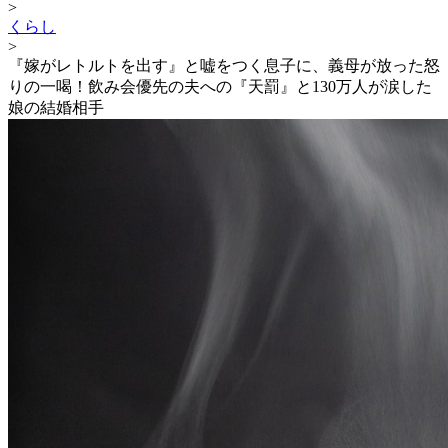
>
くらし
>
『嫁がレトルトを出す』と嘘をつく息子に、義母が放った怒
りの一喝！飲み会優先の夫への『天罰』と130万人が涙した
娘の結婚相手