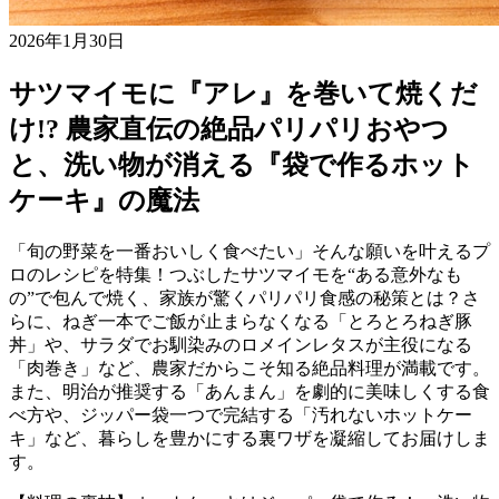
2026年1月30日
サツマイモに『アレ』を巻いて焼くだ
け!? 農家直伝の絶品パリパリおやつ
と、洗い物が消える『袋で作るホット
ケーキ』の魔法
「旬の野菜を一番おいしく食べたい」そんな願いを叶えるプ
ロのレシピを特集！つぶしたサツマイモを“ある意外なも
の”で包んで焼く、家族が驚くパリパリ食感の秘策とは？さ
らに、ねぎ一本でご飯が止まらなくなる「とろとろねぎ豚
丼」や、サラダでお馴染みのロメインレタスが主役になる
「肉巻き」など、農家だからこそ知る絶品料理が満載です。
また、明治が推奨する「あんまん」を劇的に美味しくする食
べ方や、ジッパー袋一つで完結する「汚れないホットケー
キ」など、暮らしを豊かにする裏ワザを凝縮してお届けしま
す。