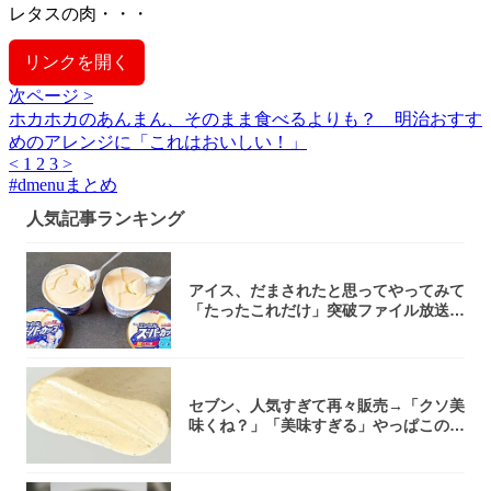
レタスの肉・・・
リンクを開く
次ページ >
ホカホカのあんまん、そのまま食べるよりも？ 明治おすす
めのアレンジに「これはおいしい！」
<
1
2
3
>
#
dmenuまとめ
人気記事ランキング
アイス、だまされたと思ってやってみて
「たったこれだけ」突破ファイル放送で
大注目！...
セブン、人気すぎて再々販売→「クソ美
味くね？」「美味すぎる」やっぱこのク
オリティ...