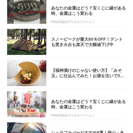
あなたの金運はどう？宝くじに縁がある
時、金運はこう変わる
PR(合同会社デジタルファーム )
スノーピークが最大60％OFF！テント
も焚き火台も楽天で大幅値下げ中
【福神漬けのじゃない使い方】「みそ
玉」に仕込んでみた！お湯を注いで30
秒で…朝の...
あなたの金運はどう？宝くじに縁がある
時、金運はこう変わる
PR(合同会社デジタルファーム )
シュラフカバーおすすめ8選！登山・冬