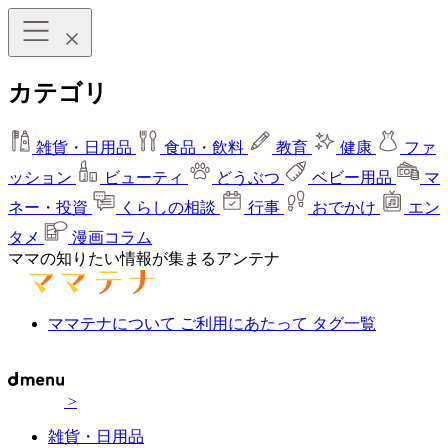
カテゴリ
雑貨・日用品
食品・飲料
教育
健康
ファ
ッション
ビューティ
どうぶつ
ベビー用品
マ
ネー・投資
くらしの相談
行事
おでかけ
エン
タメ
漫画コラム
ママの知りたい情報が集まるアンテナ
ママテナについて
ご利用にあたって
タグ一覧
>
雑貨・日用品