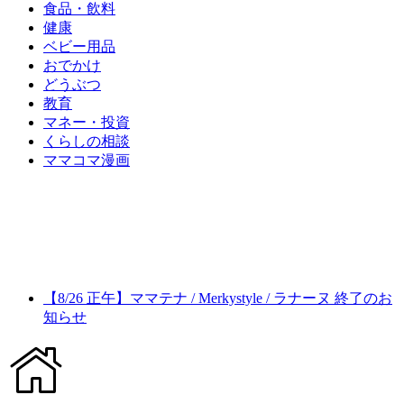
食品・飲料
健康
ベビー用品
おでかけ
どうぶつ
教育
マネー・投資
くらしの相談
ママコマ漫画
【8/26 正午】ママテナ / Merkystyle / ラナーヌ 終了のお
知らせ