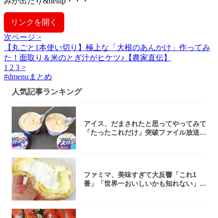
みが出たり&hellip・・・
リンクを開く
次ページ >
【丸ごと1本使い切り】極上な「大根のあんかけ」作ってみ
た！面取り＆米のとぎ汁がヒケツ♪【農家直伝】
1
2
3
>
#
dmenuまとめ
人気記事ランキング
アイス、だまされたと思ってやってみて
「たったこれだけ」突破ファイル放送で
大注目！...
ファミマ、美味すぎて大反響「これ1
番」「世界一おいしいかも知れない」
「飲めそう」