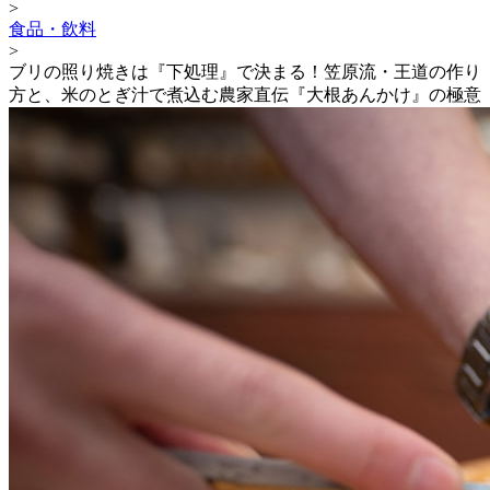
>
食品・飲料
>
ブリの照り焼きは『下処理』で決まる！笠原流・王道の作り
方と、米のとぎ汁で煮込む農家直伝『大根あんかけ』の極意