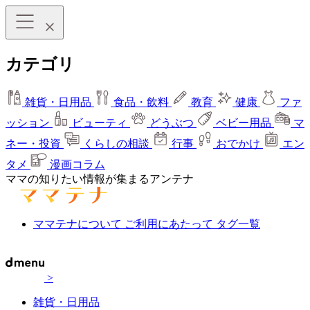
カテゴリ
雑貨・日用品
食品・飲料
教育
健康
ファ
ッション
ビューティ
どうぶつ
ベビー用品
マ
ネー・投資
くらしの相談
行事
おでかけ
エン
タメ
漫画コラム
ママの知りたい情報が集まるアンテナ
ママテナについて
ご利用にあたって
タグ一覧
>
雑貨・日用品