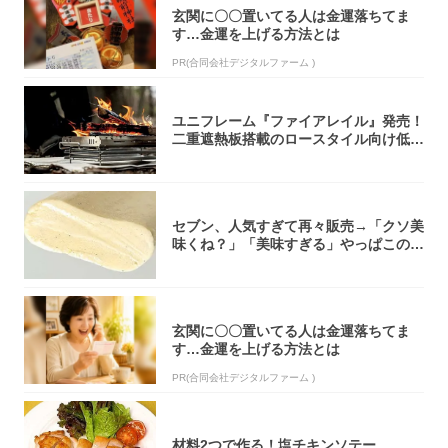
玄関に〇〇置いてる人は金運落ちてま
す…金運を上げる方法とは
PR(合同会社デジタルファーム )
ユニフレーム『ファイアレイル』発売！
二重遮熱板搭載のロースタイル向け低型
焚き火台
セブン、人気すぎて再々販売→「クソ美
味くね？」「美味すぎる」やっぱこのク
オリティ...
玄関に〇〇置いてる人は金運落ちてま
す…金運を上げる方法とは
PR(合同会社デジタルファーム )
材料2つで作る！塩チキンソテー