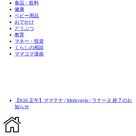
食品・飲料
健康
ベビー用品
おでかけ
どうぶつ
教育
マネー・投資
くらしの相談
ママコマ漫画
【8/26 正午】ママテナ / Merkystyle / ラナーヌ 終了のお
知らせ