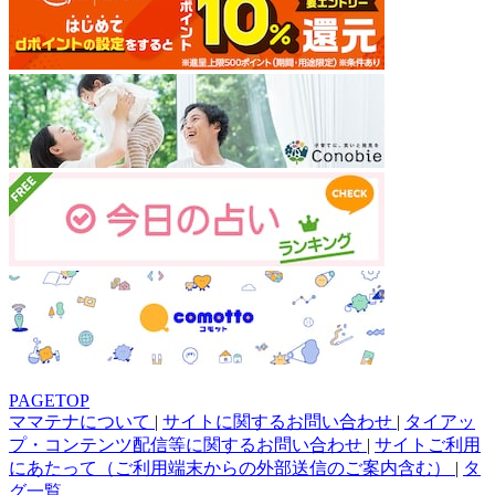
PAGETOP
ママテナについて
|
サイトに関するお問い合わせ
|
タイアッ
プ・コンテンツ配信等に関するお問い合わせ
|
サイトご利用
にあたって（ご利用端末からの外部送信のご案内含む）
|
タ
グ一覧