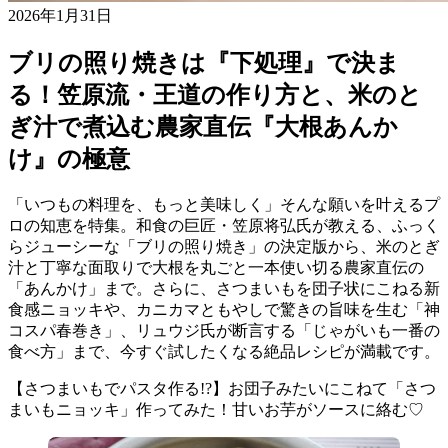
2026年1月31日
ブリの照り焼きは『下処理』で決ま
る！笠原流・王道の作り方と、米のと
ぎ汁で煮込む農家直伝『大根あんか
け』の極意
「いつもの料理を、もっと美味しく」そんな願いを叶えるプ
ロの知恵を特集。和食の巨匠・笠原将弘氏が教える、ふっく
らジューシーな「ブリの照り焼き」の決定版から、米のとぎ
汁と丁寧な面取りで大根を丸ごと一本使い切る農家直伝の
「あんかけ」まで。さらに、さつまいもを団子状にこねる新
食感ニョッキや、カニカマともやしで驚きの旨味を生む「神
コスパ春巻き」、リュウジ氏が断言する「じゃがいも一番の
食べ方」まで、今すぐ試したくなる絶品レシピが満載です。
【さつまいもでパスタ作る!?】お団子みたいにこねて「さつ
まいもニョッキ」作ってみた！甘いお芋がソースに絡む♡