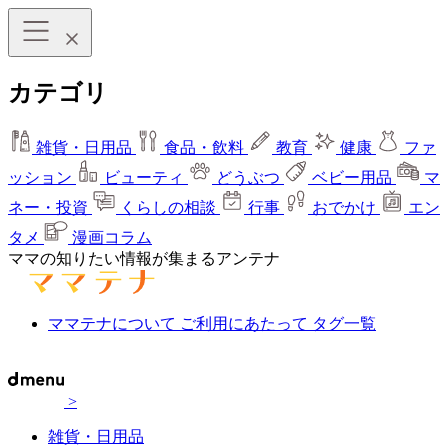
カテゴリ
雑貨・日用品
食品・飲料
教育
健康
ファ
ッション
ビューティ
どうぶつ
ベビー用品
マ
ネー・投資
くらしの相談
行事
おでかけ
エン
タメ
漫画コラム
ママの知りたい情報が集まるアンテナ
ママテナについて
ご利用にあたって
タグ一覧
>
雑貨・日用品