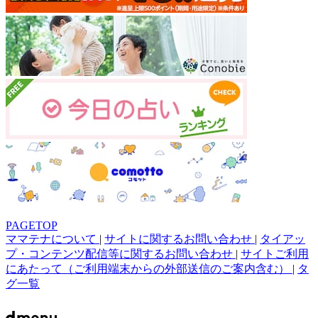
PAGETOP
ママテナについて
|
サイトに関するお問い合わせ
|
タイアッ
プ・コンテンツ配信等に関するお問い合わせ
|
サイトご利用
にあたって（ご利用端末からの外部送信のご案内含む）
|
タ
グ一覧