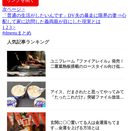
リンクを開く
次ページ >
「普通の生活がしたいんです」DV夫の暴走に限界の妻⇒心
配して家に訪問した義両親が目にした現実とは
1
2
3
>
#
dmenuまとめ
人気記事ランキング
ユニフレーム『ファイアレイル』発売！
二重遮熱板搭載のロースタイル向け低型
焚き火台
アイス、だまされたと思ってやってみて
「たったこれだけ」突破ファイル放送で
大注目！...
玄関に〇〇置いてる人は金運落ちてま
す…金運を上げる方法とは