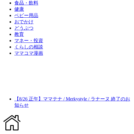
食品・飲料
健康
ベビー用品
おでかけ
どうぶつ
教育
マネー・投資
くらしの相談
ママコマ漫画
【8/26 正午】ママテナ / Merkystyle / ラナーヌ 終了のお
知らせ