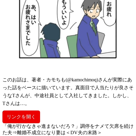
このお話は、著者・カモちも(@kamochimoq)さんが実際にあ
った話をベースに描いています。真面目で人当たりが良さそ
うなTさんが、中途社員として入社してきました。しかし、
Tさんは…。
リンクを開く
「俺が行かなきゃ進まないだろ？」調停をナメて欠席を続け
た夫⇒離婚不成立になり妻は＜DV夫の末路＞