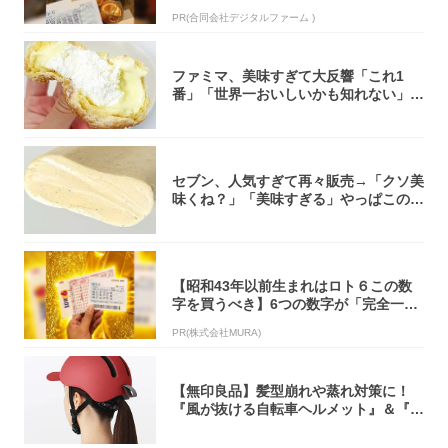
PR(合同会社デジタルファーム )
ファミマ、美味すぎて大反響「これ1
番」「世界一おいしいかも知れない」
「飲めそう」
セブン、人気すぎて再々販売→「クソ美
味くね？」「美味すぎる」やっぱこのク
オリティ...
【昭和43年以前生まれはロト６この数
字を買うべき】6つの数字が「完全一
致」する方...
PR(株式会社MURA)
【無印良品】髪型崩れや蒸れ対策に！
『風が抜ける自転車ヘルメット』＆『2
0型自転車...