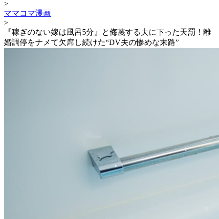
>
ママコマ漫画
>
『稼ぎのない嫁は風呂5分』と侮蔑する夫に下った天罰！離
婚調停をナメて欠席し続けた“DV夫の惨めな末路”