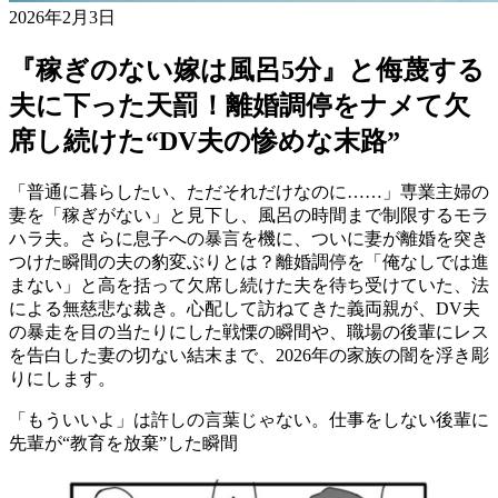
2026年2月3日
『稼ぎのない嫁は風呂5分』と侮蔑する
夫に下った天罰！離婚調停をナメて欠
席し続けた“DV夫の惨めな末路”
「普通に暮らしたい、ただそれだけなのに……」専業主婦の
妻を「稼ぎがない」と見下し、風呂の時間まで制限するモラ
ハラ夫。さらに息子への暴言を機に、ついに妻が離婚を突き
つけた瞬間の夫の豹変ぶりとは？離婚調停を「俺なしでは進
まない」と高を括って欠席し続けた夫を待ち受けていた、法
による無慈悲な裁き。心配して訪ねてきた義両親が、DV夫
の暴走を目の当たりにした戦慄の瞬間や、職場の後輩にレス
を告白した妻の切ない結末まで、2026年の家族の闇を浮き彫
りにします。
「もういいよ」は許しの言葉じゃない。仕事をしない後輩に
先輩が“教育を放棄”した瞬間