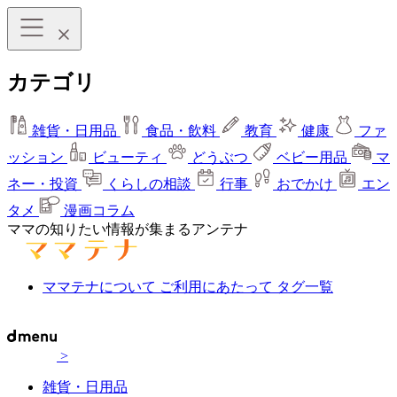
カテゴリ
雑貨・日用品
食品・飲料
教育
健康
ファ
ッション
ビューティ
どうぶつ
ベビー用品
マ
ネー・投資
くらしの相談
行事
おでかけ
エン
タメ
漫画コラム
ママの知りたい情報が集まるアンテナ
ママテナについて
ご利用にあたって
タグ一覧
>
雑貨・日用品