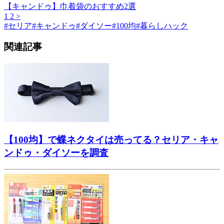
【キャンドゥ】巾着袋のおすすめ2選
1
2
>
#
セリア
#
キャンドゥ
#
ダイソー
#
100均
#
暮らしハック
関連記事
【100均】で蝶ネクタイは売ってる？セリア・キャ
ンドゥ・ダイソーを調査