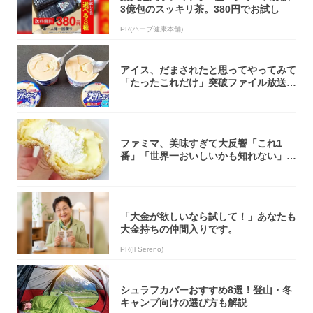
3億包のスッキリ茶。380円でお試し
PR(ハーブ健康本舗)
アイス、だまされたと思ってやってみて
「たったこれだけ」突破ファイル放送で
大注目！...
ファミマ、美味すぎて大反響「これ1
番」「世界一おいしいかも知れない」
「飲めそう」
「大金が欲しいなら試して！」あなたも
大金持ちの仲間入りです。
PR(Il Sereno)
シュラフカバーおすすめ8選！登山・冬
キャンプ向けの選び方も解説