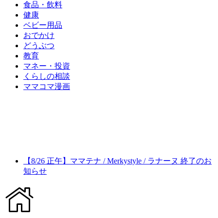
食品・飲料
健康
ベビー用品
おでかけ
どうぶつ
教育
マネー・投資
くらしの相談
ママコマ漫画
【8/26 正午】ママテナ / Merkystyle / ラナーヌ 終了のお
知らせ