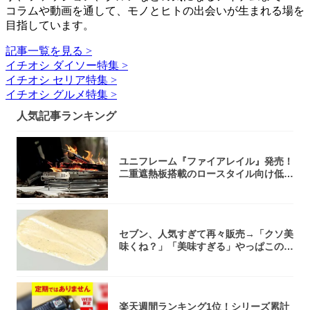
コラムや動画を通して、モノとヒトの出会いが生まれる場を
目指しています。
記事一覧を見る >
イチオシ ダイソー特集 >
イチオシ セリア特集 >
イチオシ グルメ特集 >
人気記事ランキング
ユニフレーム『ファイアレイル』発売！
二重遮熱板搭載のロースタイル向け低型
焚き火台
セブン、人気すぎて再々販売→「クソ美
味くね？」「美味すぎる」やっぱこのク
オリティ...
楽天週間ランキング1位！シリーズ累計