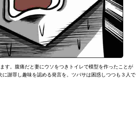
います。腹痛だと妻にウソをつきトイレで模型を作ったことが
夫に謝罪し趣味を認める発言を。ツバサは困惑しつつも３人で