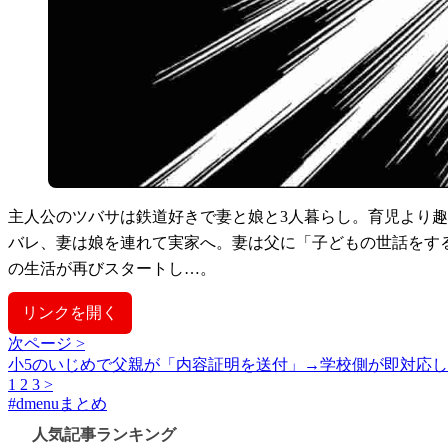
主人公のツバサは鉄道好きで妻と娘と3人暮らし。育児より
バレ、妻は娘を連れて実家へ。妻は父に「子どもの世話をす
の生活が再びスタートし…。
リンクを開く
次ページ >
小5のいじめで父親が「内容証明を送付」→学校側が即対応
1
2
3
>
#
dmenuまとめ
人気記事ランキング