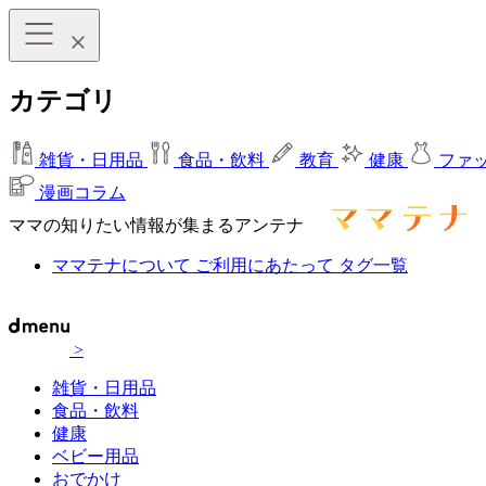
カテゴリ
雑貨・日用品
食品・飲料
教育
健康
ファ
漫画コラム
ママの知りたい情報が集まるアンテナ
ママテナについて
ご利用にあたって
タグ一覧
>
雑貨・日用品
食品・飲料
健康
ベビー用品
おでかけ