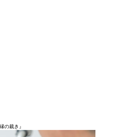
絶縁の裁き』