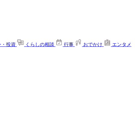
ー・投資
くらしの相談
行事
おでかけ
エンタメ