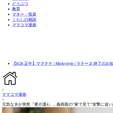
どうぶつ
教育
マネー・投資
くらしの相談
ママコマ漫画
【8/26 正午】ママテナ / Merkystyle / ラナーヌ 終了の
>
ママコマ漫画
>
元気な夫が突然『要介護4』…義両親の“家で見て”攻撃に追