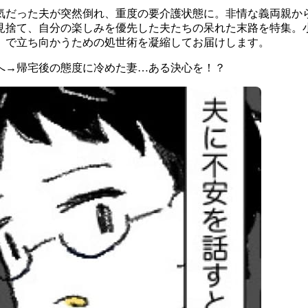
気だった夫が突然倒れ、重度の要介護状態に。非情な義両親か
見捨て、自分の楽しみを優先した夫たちの呆れた末路を特集。
」で立ち向かうための処世術を凝縮してお届けします。
へ→帰宅後の態度に冷めた妻…ある決心を！？