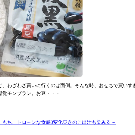
ど、わざわざ買いに行くのは面倒。そんな時、おせちで買いす
感覚モンブラン。お豆・・・
、もち、トロ～ンな食感3変化♡きのこ出汁も染みる～