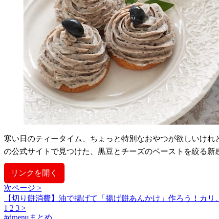
寒い日のティータイム、ちょっと特別なおやつが欲しいけれ
の公式サイトで見つけた、黒豆とチーズのペーストを絞る新
リンクを開く
次ページ >
【切り餅消費】油で揚げて「揚げ餅あんかけ」作ろう！カリ
1
2
3
>
#
dmenuまとめ