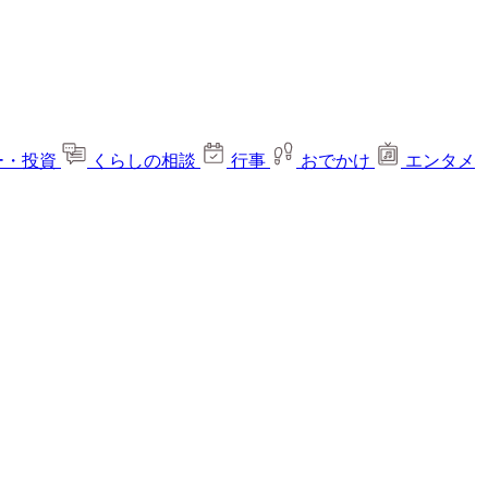
ー・投資
くらしの相談
行事
おでかけ
エンタメ