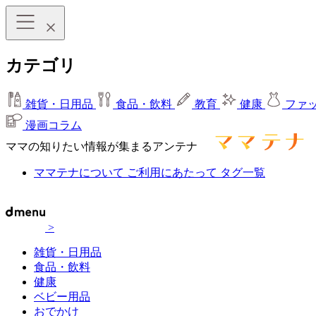
カテゴリ
雑貨・日用品
食品・飲料
教育
健康
ファ
漫画コラム
ママの知りたい情報が集まるアンテナ
ママテナについて
ご利用にあたって
タグ一覧
>
雑貨・日用品
食品・飲料
健康
ベビー用品
おでかけ