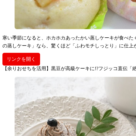
寒い季節になると、ホカホカあったかい蒸しケーキが食べた
の蒸しケーキ」なら、驚くほど「ふわモチしっとり」に仕上
リンクを開く
【余りおせちを活用】黒豆が高級ケーキに!?フジッコ直伝「