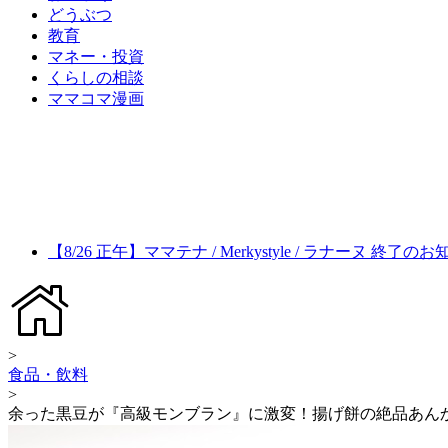
どうぶつ
教育
マネー・投資
くらしの相談
ママコマ漫画
【8/26 正午】ママテナ / Merkystyle / ラナーヌ 終了の
>
食品・飲料
>
余った黒豆が『高級モンブラン』に激変！揚げ餅の絶品あんか