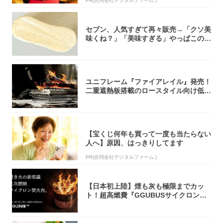
PR(合同会社デジタルファーム )
セブン、人気すぎて再々販売→「クソ美
味くね？」「美味すぎる」やっぱこのク
オリティ...
ユニフレーム『ファイアレイル』発売！
二重遮熱板搭載のロースタイル向け低型
焚き火台
【宝くじ何年も買って一度も当たらない
人へ】原因、はっきりしてます
PR(合同会社デジタルファーム )
【日本初上陸】煙も灰も極限までカッ
ト！超高燃費『GGUBUSサイクロン焚
火台』が...