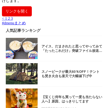
けします。
リンクを開く
<
1
2
3
#
dmenuまとめ
人気記事ランキング
アイス、だまされたと思ってやってみて
「たったこれだけ」突破ファイル放送で
大注目！...
スノーピークが最大60％OFF！テント
も焚き火台も楽天で大幅値下げ中
【宝くじ何年も買って一度も当たらない
人へ】原因、はっきりしてます