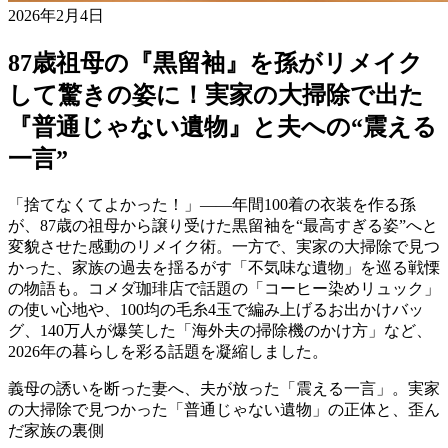
2026年2月4日
87歳祖母の『黒留袖』を孫がリメイク
して驚きの姿に！実家の大掃除で出た
『普通じゃない遺物』と夫への“震える
一言”
「捨てなくてよかった！」――年間100着の衣装を作る孫
が、87歳の祖母から譲り受けた黒留袖を“最高すぎる姿”へと
変貌させた感動のリメイク術。一方で、実家の大掃除で見つ
かった、家族の過去を揺るがす「不気味な遺物」を巡る戦慄
の物語も。コメダ珈琲店で話題の「コーヒー染めリュック」
の使い心地や、100均の毛糸4玉で編み上げるお出かけバッ
グ、140万人が爆笑した「海外夫の掃除機のかけ方」など、
2026年の暮らしを彩る話題を凝縮しました。
義母の誘いを断った妻へ、夫が放った「震える一言」。実家
の大掃除で見つかった「普通じゃない遺物」の正体と、歪ん
だ家族の裏側