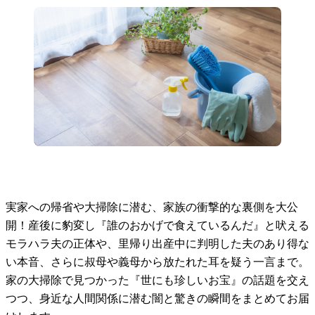
実家への帰省や大掃除に潜む、家族の衝撃的な裏側を大公
開！産後に豹変し『誰のおかげで食えているんだ』と吠える
モラハラ夫の正体や、里帰り出産中に判明した夫のあり得な
い本音、さらに叔母や義母から放たれた耳を疑う一言まで。
家の大掃除で見つかった『世にも珍しいお宝』の話題を交え
つつ、身近な人間関係に潜む闇と驚きの瞬間をまとめてお届