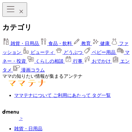
カテゴリ
雑貨・日用品
食品・飲料
教育
健康
ファ
ッション
ビューティ
どうぶつ
ベビー用品
マ
ネー・投資
くらしの相談
行事
おでかけ
エン
タメ
漫画コラム
ママの知りたい情報が集まるアンテナ
ママテナについて
ご利用にあたって
タグ一覧
>
雑貨・日用品