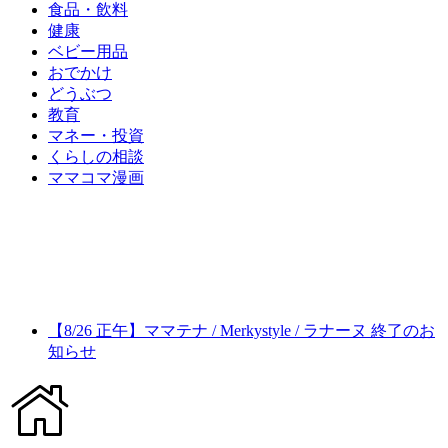
食品・飲料
健康
ベビー用品
おでかけ
どうぶつ
教育
マネー・投資
くらしの相談
ママコマ漫画
【8/26 正午】ママテナ / Merkystyle / ラナーヌ 終了のお
知らせ