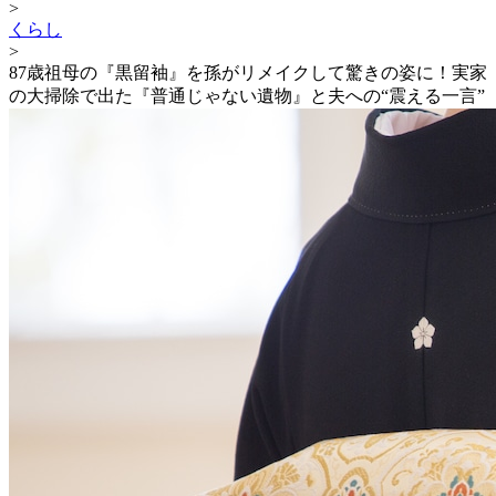
>
くらし
>
87歳祖母の『黒留袖』を孫がリメイクして驚きの姿に！実家
の大掃除で出た『普通じゃない遺物』と夫への“震える一言”