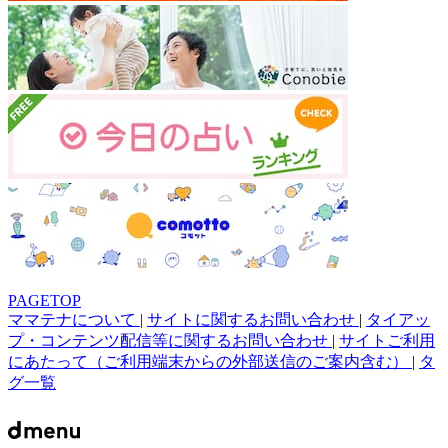
PAGETOP
ママテナについて
|
サイトに関するお問い合わせ
|
タイアッ
プ・コンテンツ配信等に関するお問い合わせ
|
サイトご利用
にあたって（ご利用端末からの外部送信のご案内含む）
|
タ
グ一覧