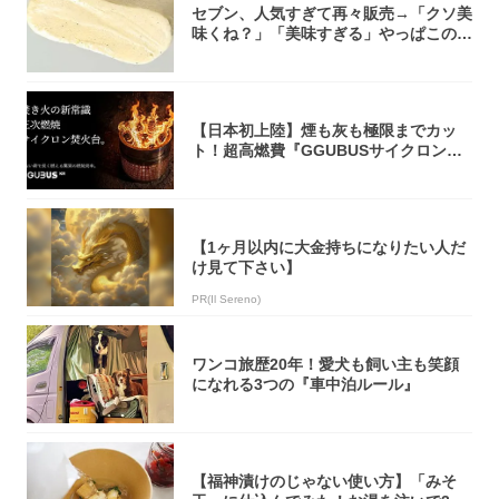
セブン、人気すぎて再々販売→「クソ美
味くね？」「美味すぎる」やっぱこのク
オリティ...
【日本初上陸】煙も灰も極限までカッ
ト！超高燃費『GGUBUSサイクロン焚
火台』が...
【1ヶ月以内に大金持ちになりたい人だ
け見て下さい】
PR(Il Sereno)
ワンコ旅歴20年！愛犬も飼い主も笑顔
になれる3つの『車中泊ルール』
【福神漬けのじゃない使い方】「みそ