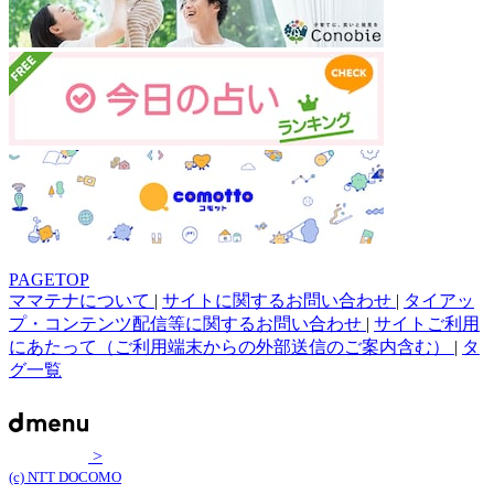
PAGETOP
ママテナについて
|
サイトに関するお問い合わせ
|
タイアッ
プ・コンテンツ配信等に関するお問い合わせ
|
サイトご利用
にあたって（ご利用端末からの外部送信のご案内含む）
|
タ
グ一覧
>
(c) NTT DOCOMO