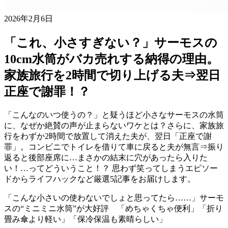
2026年2月6日
「これ、小さすぎない？」サーモスの
10cm水筒がバカ売れする納得の理由。
家族旅行を2時間で切り上げる夫⇒翌日
正座で謝罪！？
「こんなのいつ使うの？」と疑うほど小さなサーモスの水筒
に、なぜか絶賛の声が止まらないワケとは？さらに、家族旅
行をわずか2時間で放置して消えた夫が、翌日「正座で謝
罪」。コンビニでトイレを借りて車に戻ると夫が無言⇒振り
返ると後部座席に…まさかの結末に穴があったら入りた
い！…ってどういうこと！？ 思わず笑ってしまうエピソー
ドからライフハックなど厳選5記事をお届けします。
「こんな小さいの使わないでしょと思ってたら……」サーモ
スの“ミニミニ水筒”が大好評 「めちゃくちゃ便利」「折り
畳み傘より軽い」「保冷保温も素晴らしい」