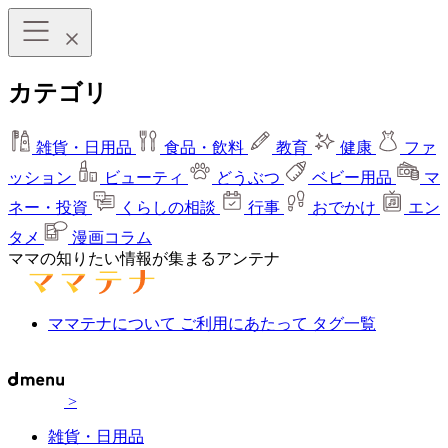
カテゴリ
雑貨・日用品
食品・飲料
教育
健康
ファ
ッション
ビューティ
どうぶつ
ベビー用品
マ
ネー・投資
くらしの相談
行事
おでかけ
エン
タメ
漫画コラム
ママの知りたい情報が集まるアンテナ
ママテナについて
ご利用にあたって
タグ一覧
>
雑貨・日用品