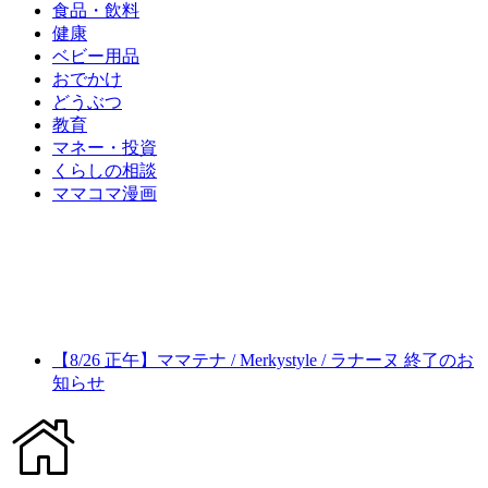
食品・飲料
健康
ベビー用品
おでかけ
どうぶつ
教育
マネー・投資
くらしの相談
ママコマ漫画
【8/26 正午】ママテナ / Merkystyle / ラナーヌ 終了のお
知らせ