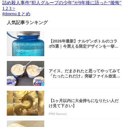
詰め殺人事件“犯人グループの少年”が9年後に語った“後悔”
1
2
3
>
#
dmenuまとめ
人気記事ランキング
【2026年最新】ナルゲンボトルのコラ
ボ5選｜今買える限定デザインを一挙紹
介！
アイス、だまされたと思ってやってみて
「たったこれだけ」突破ファイル放送で
大注目！...
【1ヶ月以内に大金持ちになりたい人だ
け見て下さい】
PR(Il Sereno)